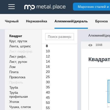
Марочник сталей и
Черный
Нержавейка
Алюминий/дюраль
Бронза
Алюминий/дю
Квадрат
Круг, пруток
1048
8
Лента, штрипс
10
Лист перфорир.
12
Лист рифл.
Квадрат
14
Лист, рулон
16
Лом
20
Плита
25
Проволока
30
Профиль
35
Труба
40
Труба
профильная
45
Уголок
50
Чушка, слиток
55