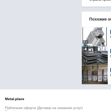
130
140
150
160
Похожие о
180
200
2
2
2
Metal.place
Публичная оферта (Договор на оказание услуг)