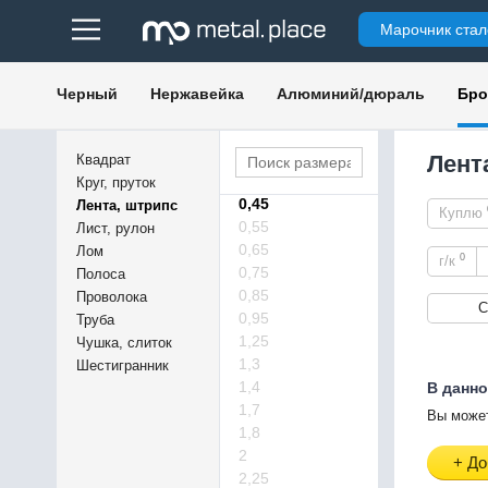
1
Марочник стал
1,2
1,5
1,6
Черный
Нержавейка
Алюминий/дюраль
Бро
0,06
0,09
0,18
Лент
Квадрат
0,22
Круг, пруток
0,45
Лента, штрипс
Куплю
0,55
Лист, рулон
0,65
Лом
0
г/к
0,75
Полоса
0,85
Проволока
С
0,95
Труба
1,25
Чушка, слиток
1,3
Шестигранник
1,4
В данно
1,7
Вы может
1,8
2
+ До
2,25