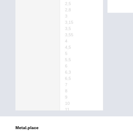
2,5
2,8
3
3,15
3,5
3,55
4
4,5
5
5,5
6
6,3
6,5
7
8
9
10
11
12
12,5
Metal.place
16