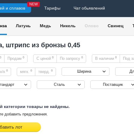
NEW
ей и сплавов
Тарифы
Чат обьявлений
нза
Латунь
Медь
Никель
Олово
Свинец
а, штрипс из бронзы 0,45
0
0
0
0
0
Продам
С ценой
По запросу
В наличии
Под з
0
0
0
Ширина
Дл
х/к
мягк.
тверд.
тандарт
Сталь
Поставщик
й категории товары не найдены.
е добавить предложения.
бавить лот