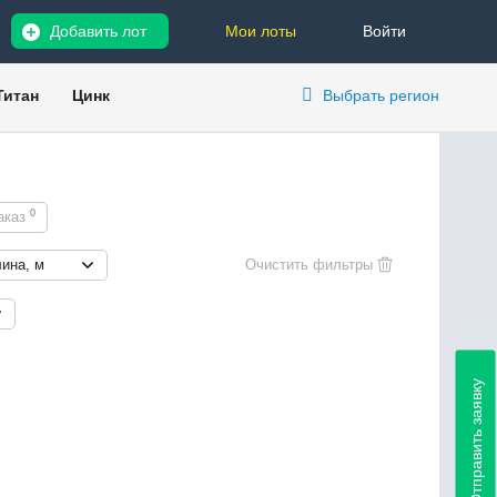
Добавить лот
Мои лоты
Войти
Титан
Цинк
Выбрать регион
0
аказ
ина, м
Отправить заявку