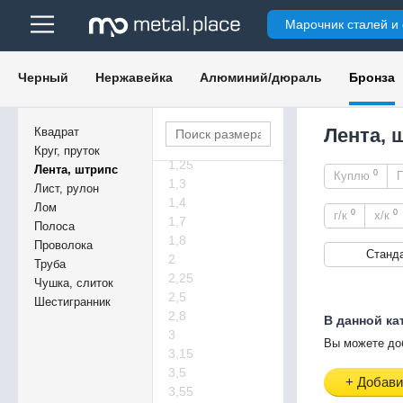
0,18
Марочник сталей и
0,22
0,45
0,55
Черный
Нержавейка
Алюминий/дюраль
Бронза
0,65
0,75
0,85
Лента, 
Квадрат
0,95
Круг, пруток
1,25
Лента, штрипс
0
Куплю
1,3
Лист, рулон
1,4
Лом
0
0
г/к
х/к
1,7
Полоса
1,8
Проволока
Станд
2
Труба
2,25
Чушка, слиток
2,5
Шестигранник
2,8
В данной ка
3
Вы можете до
3,15
3,5
+ Добави
3,55