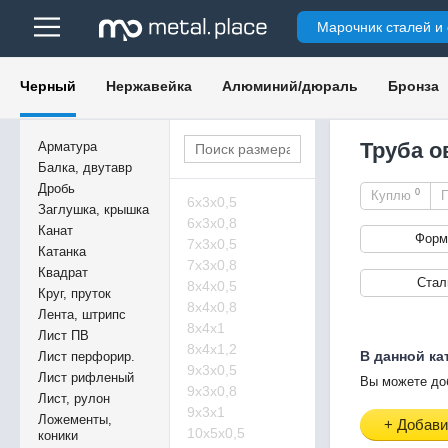
Марочник сталей и
Черный
Нержавейка
Алюминий/дюраль
Бронза
Труба о
Арматура
Балка, двутавр
Дробь
0
Куплю
6х3х0,5
Заглушка, крышка
6х3х0,8
Канат
Форм
7х3х0,5
Катанка
7х3х0,8
Квадрат
Стал
8х4х0,5
Круг, пруток
8х4х0,8
Лента, штрипс
8х4х1
Лист ПВ
8х4х1,2
В данной ка
Лист перфорир.
9х3х0,5
Лист рифленый
Вы можете до
9х3х0,8
Лист, рулон
9х3х1
Ложементы,
+ Добави
10х5х0,5
коники