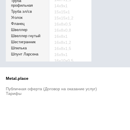
Труба
профильная
14х9х1
Труба эл/св
15х15х1
Уголок
15х15х1,2
Фланец
16х8х0,5
Швеллер
16х8х0,8
Швеллер гнутый
16х8х1
Шестигранник
16х8х1,2
Шпилька
16х8х1,5
Шпунт Ларсена
16х9х1
16х10х0,5
16х10х0,8
16х10х1
Metal.place
16х10х1,2
16х10х1,5
Публичная оферта (Договор на оказание услуг)
16х12х0,5
Тарифы
16х12х0,8
16х12х1
16х12х1,2
17х6,6х0,8
17х6,6х1
17х6,6х1,5