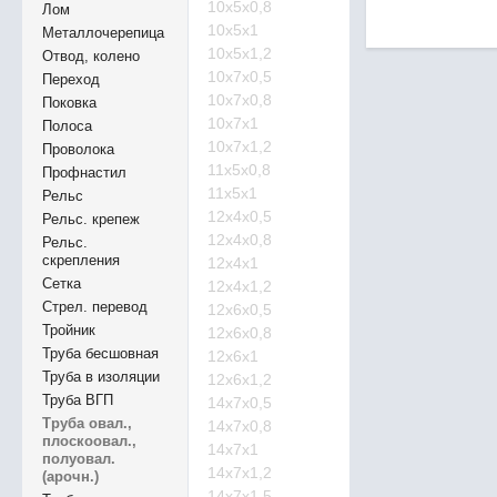
10х5х0,8
Лом
10х5х1
Металлочерепица
10х5х1,2
Отвод, колено
10х7х0,5
Переход
10х7х0,8
Поковка
10х7х1
Полоса
10х7х1,2
Проволока
11х5х0,8
Профнастил
11х5х1
Рельс
12х4х0,5
Рельс. крепеж
12х4х0,8
Рельс.
скрепления
12х4х1
Сетка
12х4х1,2
Стрел. перевод
12х6х0,5
Тройник
12х6х0,8
Труба бесшовная
12х6х1
Труба в изоляции
12х6х1,2
Труба ВГП
14х7х0,5
Труба овал.,
14х7х0,8
плоскоовал.,
14х7х1
полуовал.
14х7х1,2
(арочн.)
14х7х1,5