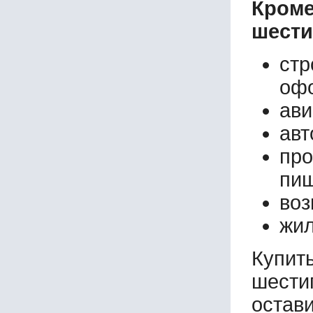
Кром
шести
ст
офо
ави
авт
пр
пищ
воз
жил
Купи
шести
остав