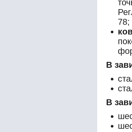
то
Рег
78;
ко
пок
фо
В зав
ста
ста
В зав
шес
шес