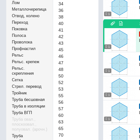
Лом
34
Металлочерепица
36
1
Отвод, колено
38
Переход
40
Поковка
41
Полоса
42
Проволока
43
1
Профнастил
45
Рельс
46
Рельс. крепеж
47
Рельс.
48
1
скрепления
50
Сетка
52
Стрел. перевод
53
Тройник
55
1
Труба бесшовная
56
Труба в изоляции
57
Труба ВГП
60
Труба овал.,
1
63
плоскоовал.,
65
полуовал. (арочн.)
70
Труба