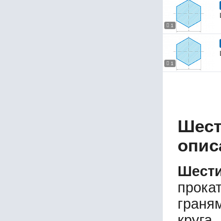
1
1
Шест
опис
Шести
прока
граня
круга