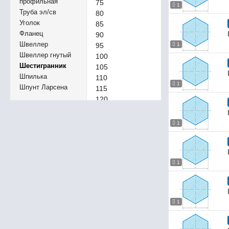
профильная
75
1
Труба эл/св
80
Уголок
85
Фланец
90
Швеллер
95
1
Швеллер гнутый
100
Шестигранник
105
Шпилька
110
1
Шпунт Ларсена
115
120
125
130
1
3,2
3,5
4
4,5
1
6,5
11
15,5
1
20,8