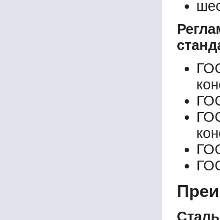
шес
Регл
станд
ГО
кон
ГОС
ГО
кон
ГОС
ГОС
Преи
Стал