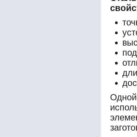
свойс
точ
уст
выс
под
отл
дли
дос
Одно
испол
элеме
загото