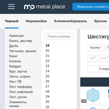
10
Марочник сталей и
12
13
14
Черный
Нержавейка
Алюминий/дюраль
Бронза
15
16
17
Шестигр
Арматура
18
Балка, двутавр
19
Дробь
1
Куплю
20
Заглушка, крышка
21
Канат
0
0
h9
h10
22
Катанка
23
Квадрат
Станд
24
Круг, пруток
25
Лента, штрипс
26
Лист ПВ
27
Лист перфорир.
28
Лист рифленый
29
Лист, рулон
30
1
Ложементы,
коники
32