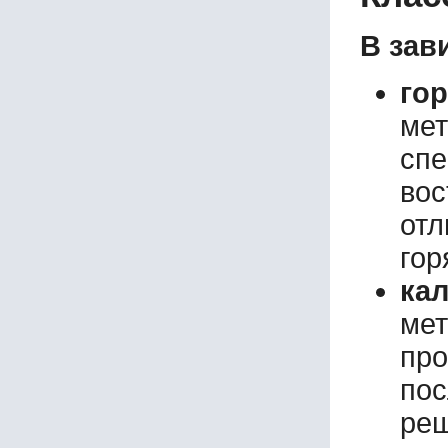
В зав
го
ме
сп
во
отл
гор
ка
мет
пр
пос
ре