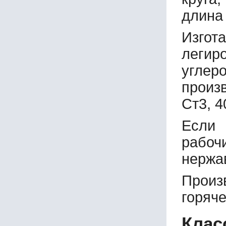
длина 
Изго
легир
углер
произ
Ст3
,
4
Если 
рабоч
нержа
Произ
горяче
Клас