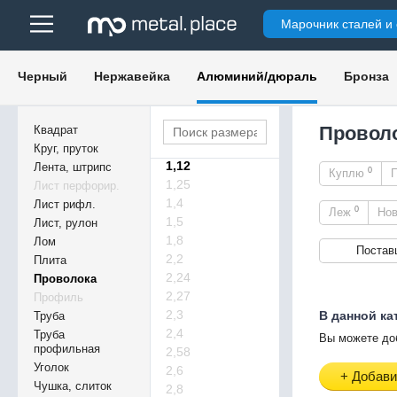
3,5
Марочник сталей и
3,55
4
5
Черный
Нержавейка
Алюминий/дюраль
Бронза
6
7
8
Проволо
Квадрат
0,9
Круг, пруток
1,12
Лента, штрипс
0
Куплю
1,25
Лист перфорир.
1,4
Лист рифл.
0
Леж
Но
1,5
Лист, рулон
1,8
Лом
Постав
2,2
Плита
2,24
Проволока
2,27
Профиль
2,3
В данной ка
Труба
2,4
Труба
Вы можете до
профильная
2,58
Уголок
2,6
+ Добави
Чушка, слиток
2,8