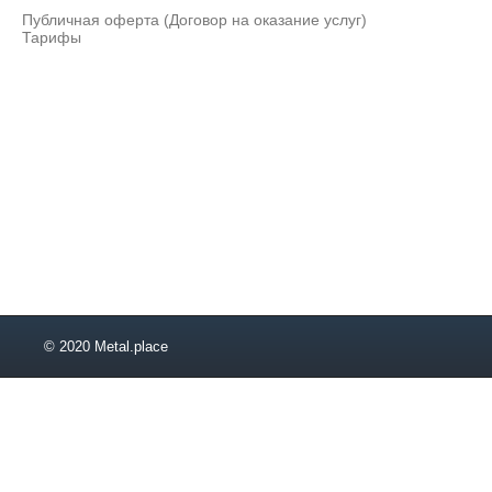
5,8
Публичная оферта (Договор на оказание услуг)
6,2
Тарифы
6,3
6,5
6,8
7,1
7,2
7,4
7,5
7,8
8,5
8,8
9
9,5
9,8
© 2020 Metal.place
9,92
10
11
11,2
12
12,5