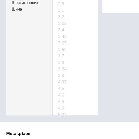
Шестигранник
2,9
Шина
3,1
3,2
3,22
3,4
3,45
3,65
3,68
3,7
3,8
3,84
3,9
4,35
4,5
4,6
4,8
4,9
5,23
5,3
5,5
Metal.place
5,6