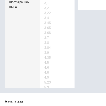
Шестигранник
3,1
Шина
3,2
3,22
3,4
3,45
3,65
3,68
3,7
3,8
3,84
3,9
4,35
4,5
4,6
4,8
4,9
5,23
5,3
5,5
5,6
Metal.place
5,8