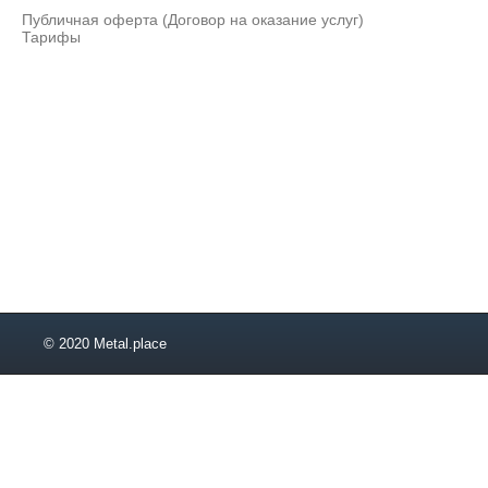
6,2
Публичная оферта (Договор на оказание услуг)
6,3
Тарифы
6,5
6,8
7,1
7,2
7,4
7,5
7,8
8,5
8,8
9
9,5
9,8
9,92
© 2020 Metal.place
10
11
11,2
12
12,5