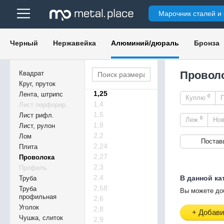
3,55
Марочник сталей и
4
5
6
Черный
Нержавейка
Алюминий/дюраль
Бронза
7
8
0,9
Проволо
Квадрат
1,12
Круг, пруток
1,25
Лента, штрипс
0
Куплю
1,4
Лист перфорир.
1,5
Лист рифл.
0
Леж
Но
1,8
Лист, рулон
2,2
Лом
Постав
2,24
Плита
2,27
Проволока
2,3
Профиль
2,4
В данной ка
Труба
2,58
Труба
Вы можете до
профильная
2,6
Уголок
2,8
+ Добави
Чушка, слиток
2,9