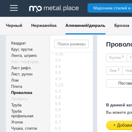
3,4
Марочник сталей и
3,45
3,65
3,68
Черный
Нержавейка
Алюминий/дюраль
Бронза
3,7
3,8
3,84
Проволо
Квадрат
3,9
Круг, пруток
4,35
Лента, штрипс
0
Куплю
4,5
Лист перфорир.
4,6
Лист рифл.
0
Леж
Но
4,8
Лист, рулон
4,9
Лом
Постав
5,23
Плита
5,3
Проволока
5,5
Профиль
5,6
В данной ка
Труба
5,8
Труба
Вы можете до
6,2
профильная
6,3
Уголок
+ Добави
6,5
Чушка, слиток