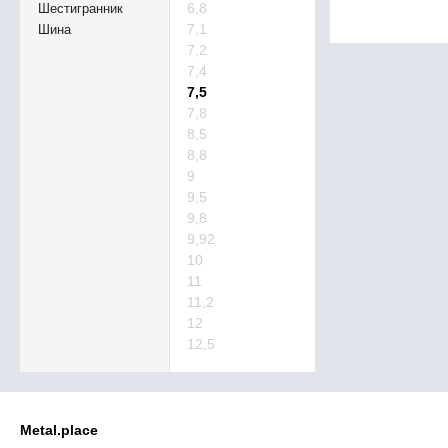
6,8
Шестигранник
7,1
Шина
7,2
7,4
7,5
7,8
8,5
8,8
9
9,5
9,8
9,92
10
11
11,2
12
12,5
Metal.place