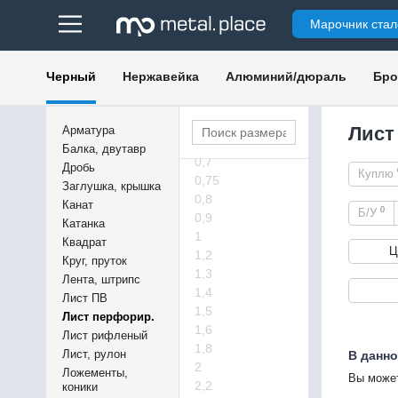
Марочник стал
0,5
6
Черный
Нержавейка
Алюминий/дюраль
Бро
0,55
0,6
0,63
Лист
Арматура
0,65
Балка, двутавр
0,7
Дробь
Куплю
0,75
Заглушка, крышка
0,8
Канат
0
Б/У
0,9
Катанка
1
Квадрат
Ц
1,2
Круг, пруток
1,3
Лента, штрипс
1,4
Лист ПВ
1,5
Лист перфорир.
1,6
Лист рифленый
1,8
Лист, рулон
В данно
2
Ложементы,
Вы может
2,2
коники