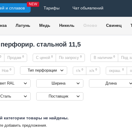
NEW
ей и сплавов
Тарифы
Чат обьявлений
нза
Латунь
Медь
Никель
Олово
Свинец
 перфорир. стальной 11,5
0
0
0
0
0
Продам
С ценой
По запросу
В наличии
Под з
0
0
0
0
Тип перфорации
Нов
г/к
х/к
окраш.
о
вет RAL
Ширина
Длина
Сталь
Поставщик
й категории товары не найдены.
е добавить предложения.