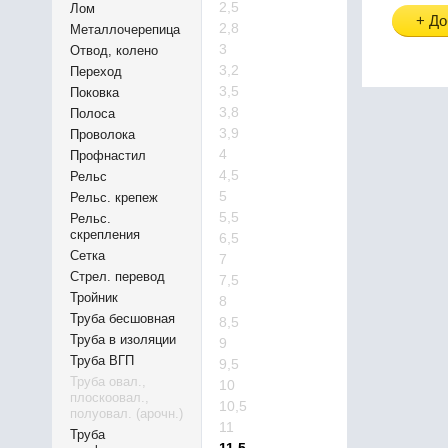
2,5
Лом
+ До
2,8
Металлочерепица
3
Отвод, колено
3,2
Переход
3,5
Поковка
3,8
Полоса
3,9
Проволока
4
Профнастил
4,5
Рельс
5
Рельс. крепеж
5,5
Рельс.
скрепления
6,5
Сетка
7
Стрел. перевод
7,5
Тройник
8
Труба бесшовная
8,5
Труба в изоляции
9
Труба ВГП
9,5
Труба овал.,
10
плоскоовал.,
10,5
полуовал. (арочн.)
11
Труба