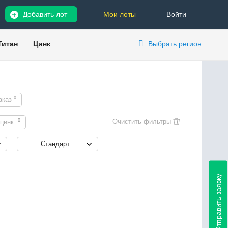
Добавить лот
Мои лоты
Войти
Титан
Цинк
Выбрать регион
0
аказ
0
цинк.
Стандарт
Отправить заявку