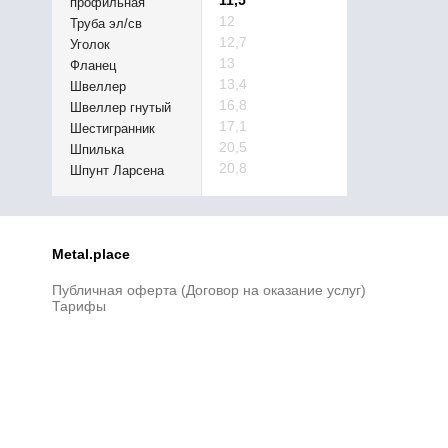
11,5
профильная
12
Труба эл/св
12,7
Уголок
13
Фланец
13,4
Швеллер
16,8
Швеллер гнутый
17,1
Шестигранник
20,5
Шпилька
20,8
Шпунт Ларсена
Metal.place
Публичная оферта (Договор на оказание услуг)
Тарифы