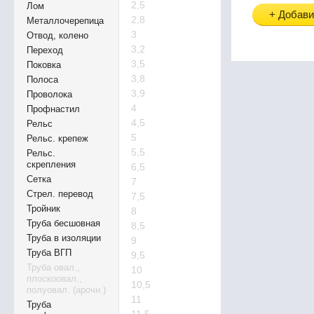
2,5
Лом
+ Добави
2,8
Металлочерепица
3
Отвод, колено
3,2
Переход
3,5
Поковка
3,8
Полоса
3,9
Проволока
4
Профнастил
4,5
Рельс
5
Рельс. крепеж
5,5
Рельс.
скрепления
6,5
Сетка
7
Стрел. перевод
7,5
Тройник
8
Труба бесшовная
8,5
Труба в изоляции
9
Труба ВГП
9,5
Труба овал.,
10
плоскоовал.,
10,5
полуовал. (арочн.)
11
Труба