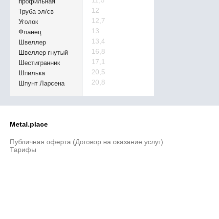
11,5
профильная
12
Труба эл/св
12,7
Уголок
13
Фланец
13,4
Швеллер
16,8
Швеллер гнутый
17,1
Шестигранник
20,5
Шпилька
20,8
Шпунт Ларсена
Metal.place
Публичная оферта (Договор на оказание услуг)
Тарифы