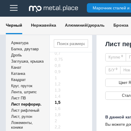
Марочник сталей и
0,5
6
Черный
Нержавейка
Алюминий/дюраль
Бронза
0,55
0,6
0,63
Лист пе
Арматура
0,65
Балка, двутавр
0,7
Дробь
0
Куплю
0,75
Заглушка, крышка
0,8
Канат
0
Б/У
Но
0,9
Катанка
1
Квадрат
Цвет 
1,2
Круг, пруток
1,3
Лента, штрипс
Стал
1,4
Лист ПВ
1,5
Лист перфорир.
1,6
Лист рифленый
1,8
Лист, рулон
В данной ка
2
Ложементы,
Вы можете до
2,2
коники