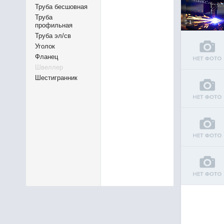
Труба бесшовная
Труба
1
профильная
Труба эл/св
Уголок
Фланец
Швеллер
Шестигранник