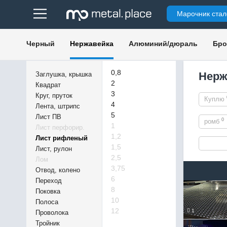
Марочник стал
Черный
Нержавейка
Алюминий/дюраль
Бро
0,8
Нерж
Заглушка, крышка
2
Квадрат
3
Круг, пруток
Куплю
4
Лента, штрипс
5
Лист ПВ
0
ромб
1
Лист перфорир.
1,2
Лист рифленый
1,5
Лист, рулон
2,5
Лом
3,75
Отвод, колено
6
Переход
8
Поковка
10
Полоса
12
1
Проволока
Тройник