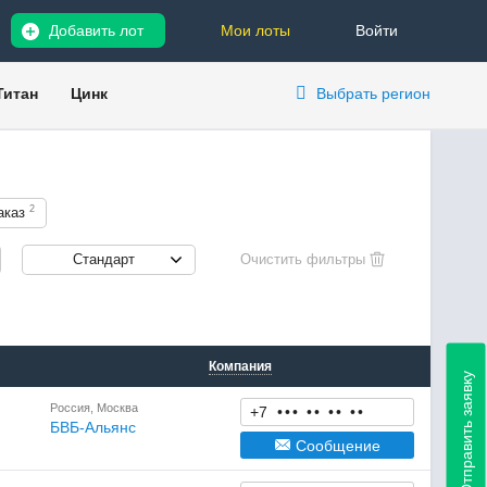
Добавить лот
Мои лоты
Войти
Титан
Цинк
Выбрать регион
2
аказ
Стандарт
Компания
Отправить заявку
Россия, Москва
+7
•
•
•
•
•
•
•
•
•
БВБ-Альянс
Сообщение