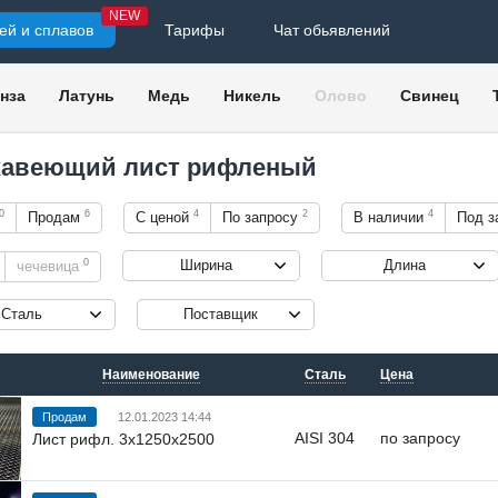
NEW
ей и сплавов
Тарифы
Чат обьявлений
нза
Латунь
Медь
Никель
Олово
Свинец
авеющий лист рифленый
0
6
4
2
4
Продам
С ценой
По запросу
В наличии
Под з
0
Ширина
Длина
чечевица
Сталь
Поставщик
Наименование
Сталь
Цена
Продам
12.01.2023 14:44
AISI 304
по запросу
Лист рифл. 3х1250х2500