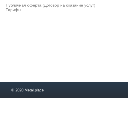
Публичная оферта (Договор на оказание услуг)
42,2х3,56
Тарифы
42,4х2
48,3х2
48,3х2,77
48,3х3,68
50-10
50-16
50-40
60,3х2
60,3х2,77
60,3х3,91
65-10
65-16
65-40
73х3,05
© 2020 Metal.place
73х5,16
76,1х2,9
80-10
80-16
80-40
88,9х2