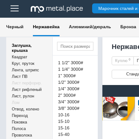
Марочник сталей и
Черный
Нержавейка
Алюминий/дюраль
Бронза
Нержав
Заглушка,
крышка
Квадрат
0
Куплю
1 1/2" 3000#
Круг, пруток
1 1/4" 3000#
Лента, штрипс
Станд
1" 3000#
Лист ПВ
1/2" 3000#
Лист перфорир.
1/4" 3000#
Лист рифленый
2" 3000#
Лист, рулон
3/4" 3000#
Лом
3/8" 3000#
Отвод, колено
10-16
Переход
2
15-10
Поковка
15-16
Полоса
15-40
Проволока