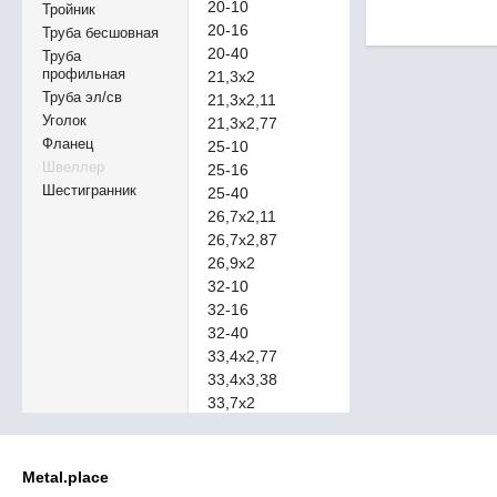
20-10
Тройник
20-16
Труба бесшовная
20-40
Труба
профильная
21,3х2
Труба эл/св
21,3х2,11
Уголок
21,3х2,77
Фланец
25-10
Швеллер
25-16
Шестигранник
25-40
26,7х2,11
26,7х2,87
26,9х2
32-10
32-16
32-40
33,4х2,77
33,4х3,38
33,7х2
40-10
40-16
40-40
Metal.place
42,2х2,77