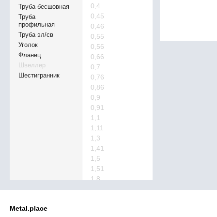
0,4
Труба бесшовная
0,45
Труба
профильная
0,46
Труба эл/св
0,55
Уголок
0,56
Фланец
0,66
Швеллер
0,7
Шестигранник
0,76
0,86
0,9
0,91
1,1
1,11
1,3
1,41
1,5
1,51
1,8
1,81
2,2
Metal.place
2,21