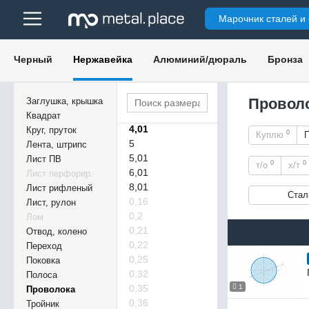
2,01
Марочник сталей и
2,5
2,51
3
Черный
Нержавейка
Алюминий/дюраль
Бронза
3,01
3,5
3,51
Проволо
Заглушка, крышка
4
Квадрат
4,01
Круг, пруток
0
Куплю
5
Лента, штрипс
5,01
Лист ПВ
0
0
т/о
х/т
6,01
Лист перфорир.
8,01
Лист рифленый
Стал
0,16
Лист, рулон
0,2
Лом
0,21
Отвод, колено
0,22
Переход
0,25
Поковка
0,32
Полоса
0,35
1
Проволока
0,36
Тройник