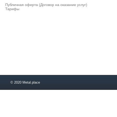
2,6
Публичная оферта (Договор на оказание услуг)
2,8
Тарифы
2,81
2,9
3,4
3,6
4,2
4,5
4,51
5,51
5,6
6
6,51
7,01
7,5
© 2020 Metal.place
7,51
9,01
10,01