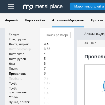
Марочник сталей и
0,8
1
1,6
Черный
Нержавейка
Алюминий/дюраль
Бронза
2
2,5
3
Алюминий/дю
Квадрат
3,15
Круг, пруток
837
3,5
Лента, штрипс
3,55
Лист перфорир.
4
Лист рифл.
Проволо
5
Лист, рулон
6
Лом
7
Плита
8
Проволока
0,9
Профиль
1,12
Труба
1,25
Труба
профильная
1,4
Уголок
1,5
Чушка, слиток
1,8