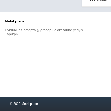
4,5
4,6
4,8
4,9
Metal.place
5,23
5,3
Публичная оферта (Договор на оказание услуг)
5,5
Тарифы
5,6
5,8
6,2
6,3
6,5
6,8
7,1
7,2
7,4
7,5
7,8
8,5
8,8
© 2020 Metal.place
9
9,5