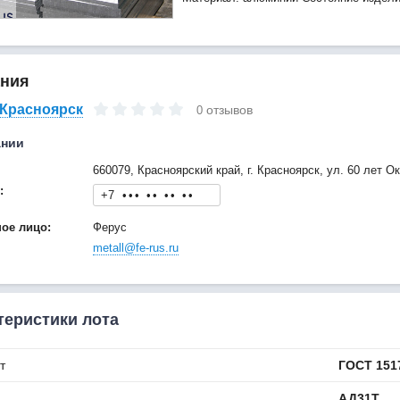
ния
Красноярск
отзывов
0
ании
660079, Красноярский край, г. Красноярск, ул. 60 лет Ок
:
+7
•
•
•
•
•
•
•
•
•
ное лицо:
Ферус
metall@fe-rus.ru
теристики лота
т
ГОСТ 151
АД31Т