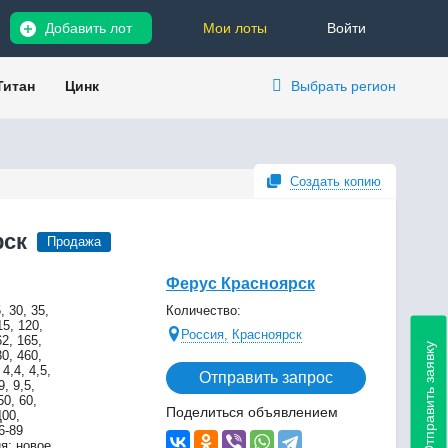
Добавить лот
Мои лоты
Войти
Титан
Цинк
Выбрать регион
Создать копию
рск
Продажа
Ферус Красноярск
, 30, 35,
Количество:
15, 120,
Россия,
Красноярск
62, 165,
Отправить заявку
30, 460,
4,4, 4,5,
Отправить запрос
9, 9,5,
50, 60,
Поделиться объявлением
Д00,
6-89
я: новое