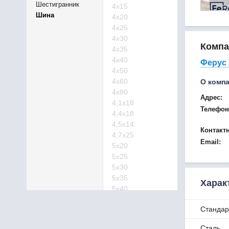
Шестигранник
4х15
Шина
4х20
4х25
4х30
Компа
4х35
4х40
Ферус 
4х50
4х60
О комп
4х80
Адрес:
4,1х18
Телефон
4,4х18
4,5х14
Контакт
4,7х25
Email:
5х20
5х25
5х30
5х35
Харак
5х40
5х50
Стандар
5х60
5х80
Сталь