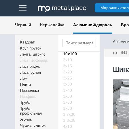
Марочник стал
Черный
Нержавейка
Алюминий/дюраль
Бро
Алюмини
Квадрат
Круг, пруток
941
10х100
Лента, штрипс
3х10
Лист перфорир.
3х15
Лист рифл.
Шина
3х20
Лист, рулон
3х25
Лом
3х30
Плита
3х40
Проволока
3х50
Профиль
3х60
Труба
3х80
Труба
профильная
3,7х30
Уголок
3,8х25
Чушка, слиток
4х10