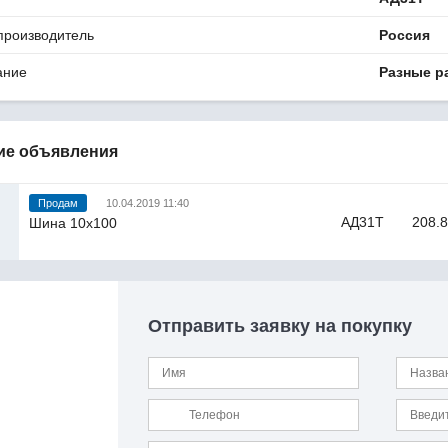
производитель
Россия
ание
Разные р
ие объявления
Продам
10.04.2019 11:40
АД31Т
208.8
Шина 10х100
Отправить заявку на покупку