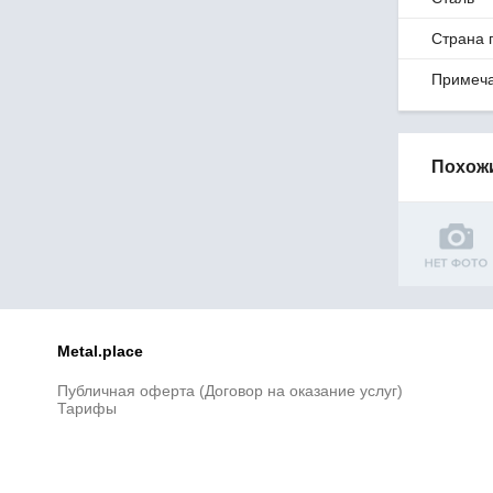
5х100
5,1х25
Страна 
5,5х15
5,7х30
Примеч
6х20
6х25
6х30
Похож
6х40
6х50
6х60
6х80
6х100
6х120
6,5х35
7х80
Metal.place
7х100
7,5х147
Публичная оферта (Договор на оказание услуг)
8х20
Тарифы
8х25
8х30
8х40
8х50