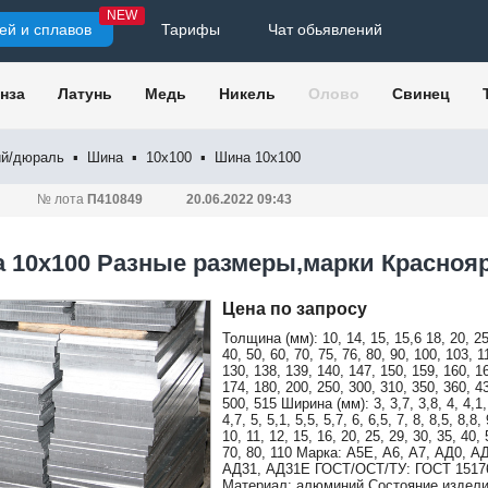
NEW
ей и сплавов
Тарифы
Чат обьявлений
нза
Латунь
Медь
Никель
Олово
Свинец
й/дюраль
▪
Шина
▪
10х100
▪
Шина 10х100
№ лота
П410849
20.06.2022 09:43
 10х100 Разные размеры,марки Красноя
Цена по запросу
Толщина (мм): 10, 14, 15, 15,6 18, 20, 25
40, 50, 60, 70, 75, 76, 80, 90, 100, 103, 1
130, 138, 139, 140, 147, 150, 159, 160, 1
174, 180, 200, 250, 300, 310, 350, 360, 4
500, 515 Ширина (мм): 3, 3,7, 3,8, 4, 4,1, 
4,7, 5, 5,1, 5,5, 5,7, 6, 6,5, 7, 8, 8,5, 8,8, 
10, 11, 12, 15, 16, 20, 25, 29, 30, 35, 40, 
70, 80, 110 Марка: А5Е, А6, А7, АД0, А
АД31, АД31Е ГОСТ/ОСТ/ТУ: ГОСТ 1517
Материал: алюминий Состояние издели