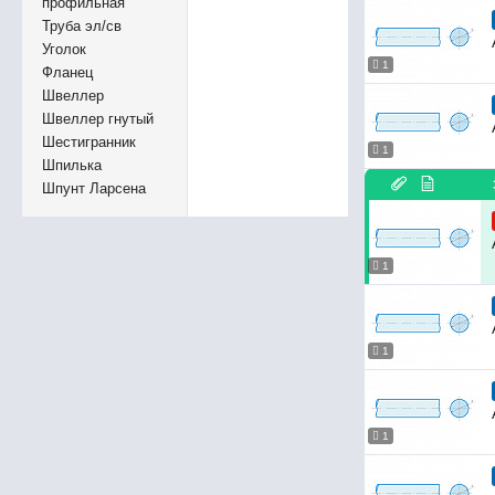
профильная
Труба эл/св
Уголок
1
Фланец
Швеллер
Швеллер гнутый
Шестигранник
1
Шпилька
Шпунт Ларсена
1
1
1