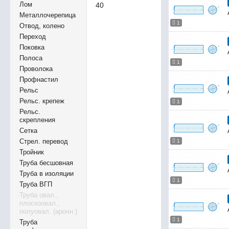
Лом
40
Металлочерепица
1
Отвод, колено
Переход
Поковка
Полоса
1
Проволока
Профнастил
Рельс
Рельс. крепеж
1
Рельс.
скрепления
Сетка
Стрел. перевод
1
Тройник
Труба бесшовная
Труба в изоляции
1
Труба ВГП
Труба овал.,
плоскоовал.,
полуовал. (арочн.)
1
Труба