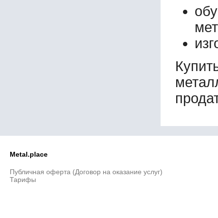
об
мет
изг
Купи
метал
продат
Metal.place
Публичная оферта (Договор на оказание услуг)
Тарифы