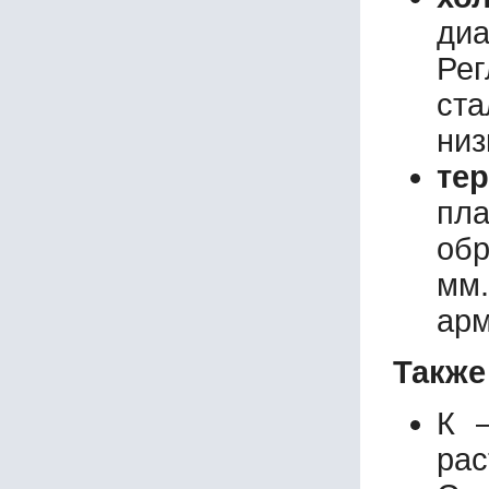
ди
Рег
ст
низ
те
пл
обр
мм.
арм
Также
К –
рас