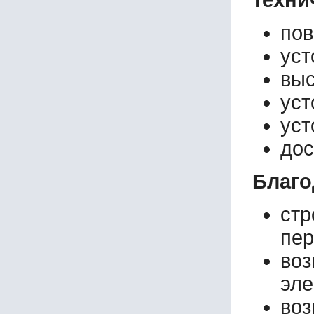
пов
уст
выс
уст
уст
дос
Благо
стр
пер
во
эле
воз