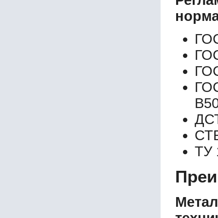
Регл
норма
ГОС
ГОС
ГОС
ГО
В50
ДСТ
СТБ
ТУ 
Преи
Метал
техни