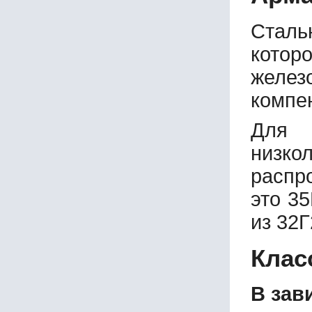
Сталь
котор
желез
компе
Для 
низк
распр
это 35
из 32Г
Клас
В зав