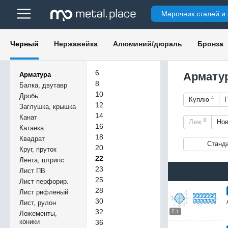
Марочник сталей и
Черный
Нержавейка
Алюминий/дюраль
Бронза
6
Арматур
Арматура
8
Балка, двутавр
10
Дробь
4
Куплю
12
Заглушка, крышка
14
Канат
0
Леж
Но
16
Катанка
18
Квадрат
Станд
20
Круг, пруток
22
Лента, штрипс
23
Лист ПВ
25
Лист перфорир.
28
Лист рифленый
30
Лист, рулон
32
1
Ложементы,
коники
36