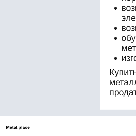
во
эле
воз
об
мет
изг
Купи
метал
продат
Metal.place