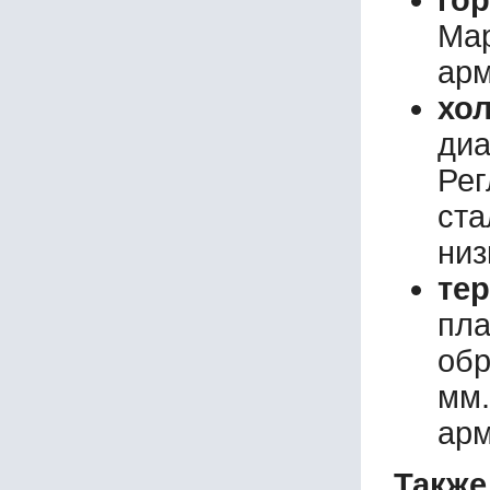
го
Ма
арм
хо
ди
Рег
ст
низ
те
пл
обр
мм.
арм
Также