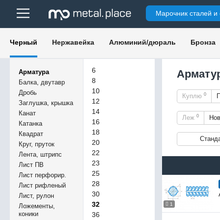
Марочник сталей и
Черный
Нержавейка
Алюминий/дюраль
Бронза
6
Арматур
Арматура
8
Балка, двутавр
10
Дробь
0
Куплю
12
Заглушка, крышка
14
Канат
0
Леж
Но
16
Катанка
18
Квадрат
Станд
20
Круг, пруток
22
Лента, штрипс
23
Лист ПВ
25
Лист перфорир.
28
Лист рифленый
30
Лист, рулон
32
1
Ложементы,
коники
36