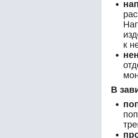
на
ра
Нап
изд
к н
не
отд
мон
В зав
по
по
тре
пр