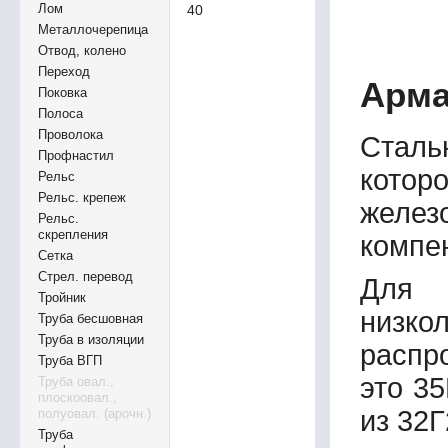
Лом
40
Металлочерепица
Отвод, колено
Переход
Арма
Поковка
Полоса
Проволока
Сталь
Профнастил
котор
Рельс
Рельс. крепеж
желез
Рельс.
скрепления
компе
Сетка
Стрел. перевод
Для 
Тройник
низк
Труба бесшовная
Труба в изоляции
распр
Труба ВГП
это 35
Труба овал.,
плоскоовал.,
из 32Г
полуовал. (арочн.)
Труба