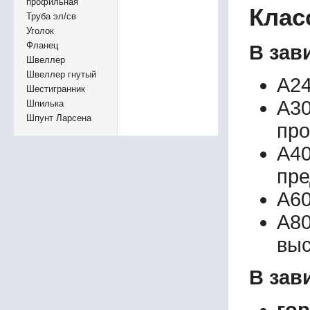
профильная
Клас
Труба эл/св
Уголок
Фланец
В зав
Швеллер
Швеллер гнутый
А24
Шестигранник
А3
Шпилька
Шпунт Ларсена
пр
А4
пре
А60
А80
выс
В зав