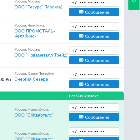
Россия, Москва
+7
•
•
•
•
•
•
•
•
•
ООО "Ресурс" (Москва)
Сообщение
Россия, Челябинск
+7
•
•
•
•
•
•
•
•
•
ООО ПРОМСТАЛЬ-
Челябинск
Сообщение
Россия, Москва
+7
•
•
•
•
•
•
•
•
•
ООО "Новаметалл Трейд"
Сообщение
Россия, Санкт-Петербург
+7
•
•
•
•
•
•
•
•
•
Энергия Севера
00 ₽/т
Сообщение
Перейти к заявке
+7
•
•
•
•
•
•
•
•
•
Россия, Новосибирск
ООО "СККварталс"
Сообщение
+7
•
•
•
•
•
•
•
•
•
Россия, Новосибирск
ООО "СККварталс"