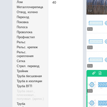
Лом
40
Металлочерепица
2
Отвод, колено
Переход
Поковка
Полоса
1
Проволока
Профнастил
Рельс
Рельс. крепеж
1
Рельс.
скрепления
Сетка
Стрел. перевод
1
Тройник
Труба бесшовная
Труба в изоляции
Труба ВГП
Труба овал.,
1
плоскоовал.,
полуовал. (арочн.)
Труба