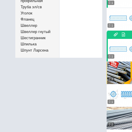
профильная
1
Труба эл/св
Уголок
Фланец
Швеллер
1
Швеллер гнутый
Шестигранник
Шпилька
Шпунт Ларсена
1
2
1
2