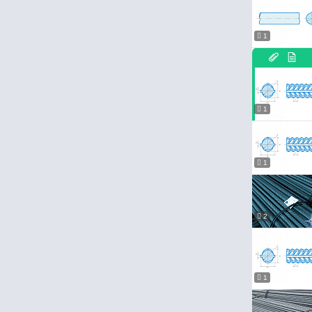
1
1
1
2
1