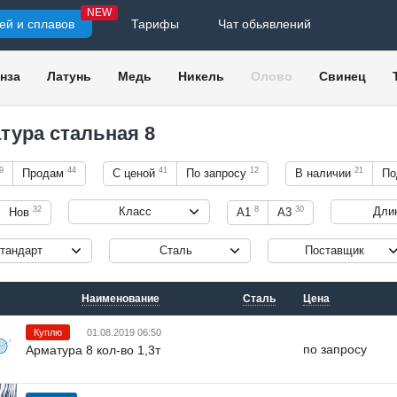
NEW
ей и сплавов
Тарифы
Чат обьявлений
нза
Латунь
Медь
Никель
Олово
Свинец
тура стальная 8
9
44
41
12
21
Продам
С ценой
По запросу
В наличии
По
32
8
30
Класс
Длин
Нов
А1
А3
тандарт
Сталь
Поставщик
Наименование
Сталь
Цена
Куплю
01.08.2019 06:50
по запросу
Арматура 8 кол-во 1,3т