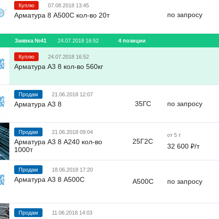
Куплю
07.08.2018 13:45
по запросу
Арматура 8 А500С кол-во 20т
Заявка №41
24.07.2018 16:52
4 позиции
Куплю
24.07.2018 16:52
Арматура А3 8 кол-во 560кг
Продам
21.06.2018 12:07
35ГС
по запросу
Арматура А3 8
Продам
21.06.2018 09:04
от 5 т
25Г2С
Арматура А3 8 А240 кол-во
32 600 ₽/т
1000т
Продам
18.06.2018 17:20
Арматура А3 8 А500С
A500C
по запросу
Продам
11.06.2018 14:03