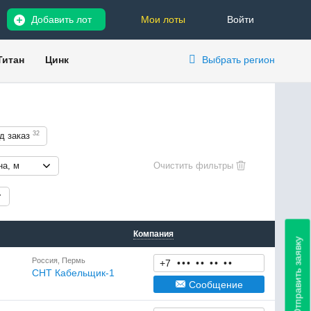
Добавить лот
Мои лоты
Войти
Титан
Цинк
Выбрать регион
32
д заказ
а, м
Компания
Отправить заявку
Россия, Пермь
+7
•
•
•
•
•
•
•
•
•
СНТ Кабельщик-1
Сообщение