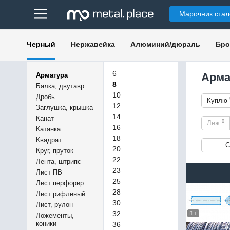
Марочник стал
Черный
Нержавейка
Алюминий/дюраль
Бро
6
Арма
Арматура
8
Балка, двутавр
10
Дробь
Куплю
12
Заглушка, крышка
14
Канат
0
Леж
16
Катанка
18
Квадрат
С
20
Круг, пруток
22
Лента, штрипс
23
Лист ПВ
25
Лист перфорир.
28
Лист рифленый
30
Лист, рулон
32
1
Ложементы,
коники
36