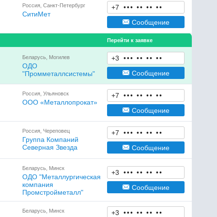
Россия, Санкт-Петербург
+7
•
•
•
•
•
•
•
•
•
СитиМет
Сообщение
Перейти к заявке
Беларусь, Могилев
+3
•
•
•
•
•
•
•
•
•
ОДО
Сообщение
"Промметаллсистемы"
Россия, Ульяновск
+7
•
•
•
•
•
•
•
•
•
OOO «Металлопрокат»
Сообщение
Россия, Череповец
+7
•
•
•
•
•
•
•
•
•
Группа Компаний
Северная Звезда
Сообщение
Беларусь, Минск
+3
•
•
•
•
•
•
•
•
•
ОДО "Металлургическая
компания
Сообщение
Промстройметалл"
Беларусь, Минск
+3
•
•
•
•
•
•
•
•
•