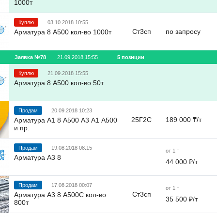
1000т
Куплю
03.10.2018 10:55
Ст3сп
по запросу
Арматура 8 А500 кол-во 1000т
Заявка №78
21.09.2018 15:55
5 позиции
Куплю
21.09.2018 15:55
Арматура 8 А500 кол-во 50т
Продам
20.09.2018 10:23
25Г2С
189 000 ₸/т
Арматура А1 8 А500 А3 А1 А500
и пр.
Продам
19.08.2018 08:15
от 1 т
Арматура А3 8
44 000 ₽/т
Продам
17.08.2018 00:07
от 1 т
Ст3сп
Арматура А3 8 А500С кол-во
35 500 ₽/т
800т