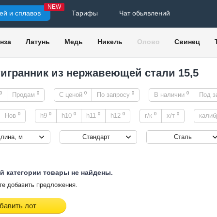
NEW
ей и сплавов
Тарифы
Чат обьявлений
нза
Латунь
Медь
Никель
Олово
Свинец
игранник из нержавеющей стали 15,5
0
0
0
0
0
Продам
С ценой
По запросу
В наличии
Под з
0
0
0
0
0
0
0
Нов
h9
h10
h11
h12
г/к
х/т
калиб
лина, м
Стандарт
Сталь
й категории товары не найдены.
е добавить предложения.
бавить лот