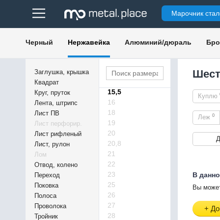
6,5
Марочник стал
7
8
9
Черный
Нержавейка
Алюминий/дюраль
Бро
11
12
13
Шест
Заглушка, крышка
15
Квадрат
15,5
Круг, пруток
Куплю
16
Лента, штрипс
18
Лист ПВ
0
Леж
19
Лист перфорир.
20
Лист рифленый
Д
20,8
Лист, рулон
21
Лом
22
Отвод, колено
23
В данно
Переход
25
Поковка
Вы может
26
Полоса
27
Проволока
+ До
28
Тройник