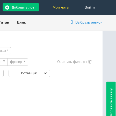
Добавить лот
Мои лоты
Войти
Титан
Цинк
Выбрать регион
0
аказ
0
0
р.
фрезер.
Поставщик
Отправить заявку