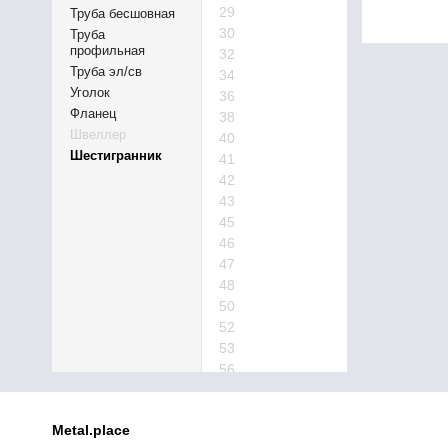
29
Труба бесшовная
30
Труба
профильная
32
Труба эл/св
34
Уголок
36
Фланец
38
Швеллер
40
Шестигранник
41
42
43
45
46
47
48
50
52
53
56
57
60
Metal.place
63