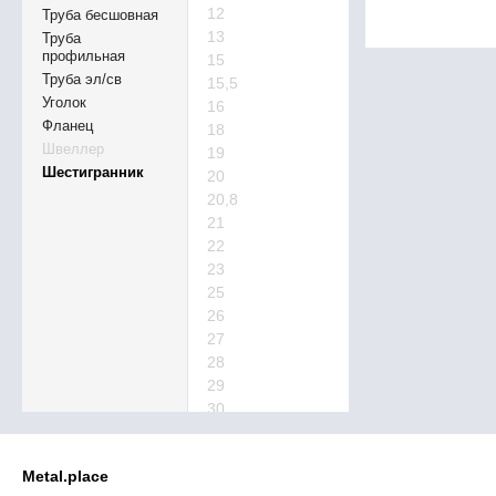
12
Труба бесшовная
13
Труба
профильная
15
Труба эл/св
15,5
Уголок
16
Фланец
18
Швеллер
19
Шестигранник
20
20,8
21
22
23
25
26
27
28
29
30
32
34
Metal.place
36