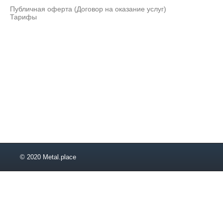
38
Публичная оферта (Договор на оказание услуг)
40
Тарифы
41
42
43
45
46
47
48
50
52
53
56
57
60
© 2020 Metal.place
63
70
80
85
90
95
100