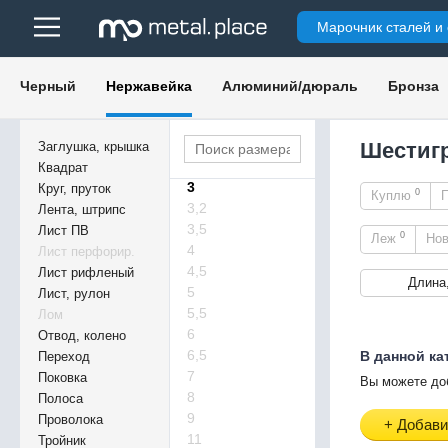
Марочник сталей и
10
14
17
Черный
Нержавейка
Алюминий/дюраль
Бронза
24
55
65
Шестигр
Заглушка, крышка
75
Квадрат
3
Круг, пруток
0
Куплю
3,2
Лента, штрипс
3,5
Лист ПВ
0
Леж
Но
4
Лист перфорир.
4,5
Лист рифленый
Длина
5
Лист, рулон
5,5
Лом
6
Отвод, колено
6,5
В данной ка
Переход
7
Поковка
Вы можете до
8
Полоса
9
Проволока
+ Добави
11
Тройник