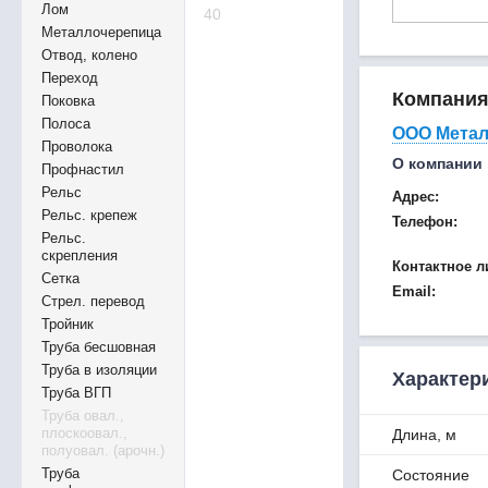
Лом
40
Металлочерепица
Отвод, колено
Переход
Компани
Поковка
Полоса
ООО Мета
Проволока
О компании
Профнастил
Рельс
Адрес:
Рельс. крепеж
Телефон:
Рельс.
скрепления
Контактное л
Сетка
Email:
Стрел. перевод
Тройник
Труба бесшовная
Труба в изоляции
Характер
Труба ВГП
Труба овал.,
плоскоовал.,
Длина, м
полуовал. (арочн.)
Труба
Состояние