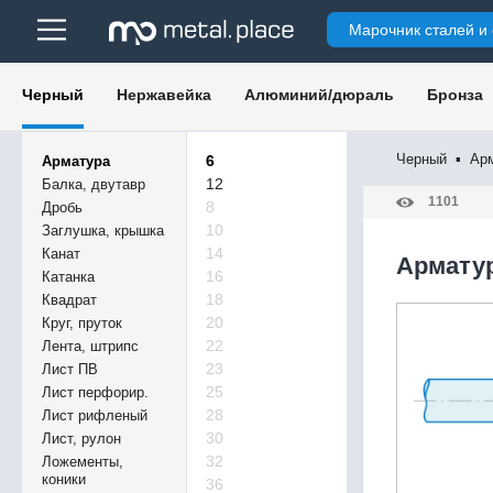
Марочник сталей и
Черный
Нержавейка
Алюминий/дюраль
Бронза
Черный
▪
Ар
6
Арматура
12
Балка, двутавр
1101
8
Дробь
10
Заглушка, крышка
14
Канат
Арматур
16
Катанка
18
Квадрат
20
Круг, пруток
22
Лента, штрипс
23
Лист ПВ
25
Лист перфорир.
28
Лист рифленый
30
Лист, рулон
32
Ложементы,
коники
36