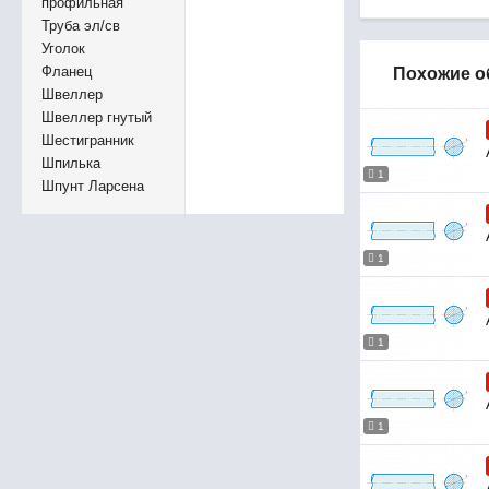
профильная
Труба эл/св
Уголок
Фланец
Похожие о
Швеллер
Швеллер гнутый
Шестигранник
Шпилька
1
Шпунт Ларсена
1
1
1