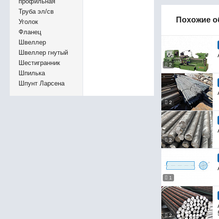
профильная
Труба эл/св
Похожие о
Уголок
Фланец
Швеллер
Швеллер гнутый
Шестигранник
2
Шпилька
Шпунт Ларсена
2
2
1
2