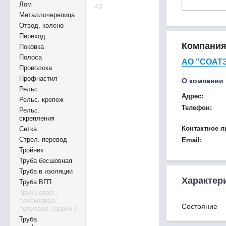
Лом
40
Металлочерепица
Отвод, колено
Переход
Компани
Поковка
Полоса
АО "СОАТ
Проволока
Профнастил
О компании
Рельс
Адрес:
Рельс. крепеж
Телефон:
Рельс.
скрепления
Контактное л
Сетка
Стрел. перевод
Email:
Тройник
Труба бесшовная
Труба в изоляции
Характер
Труба ВГП
Труба овал.,
плоскоовал.,
Состояние
полуовал. (арочн.)
Труба