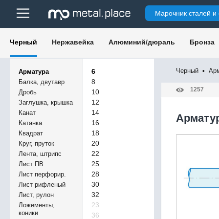
Марочник сталей и
Черный
Нержавейка
Алюминий/дюраль
Бронза
Черный
▪
Ар
6
Арматура
8
Балка, двутавр
1257
10
Дробь
12
Заглушка, крышка
14
Канат
Арматур
16
Катанка
18
Квадрат
20
Круг, пруток
22
Лента, штрипс
25
Лист ПВ
28
Лист перфорир.
30
Лист рифленый
32
Лист, рулон
23
Ложементы,
коники
36