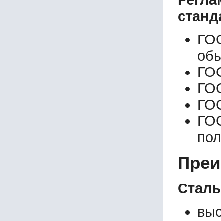
Регл
станд
ГО
обы
ГО
ГО
ГО
ГО
пол
Преи
Сталь
выс