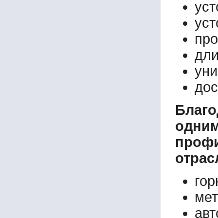
уст
уст
про
дли
уни
дос
Благо
одни
профи
отрас
го
мет
авт