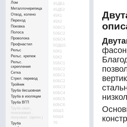
Лом
45ДБ1
Металлочерепица
45ДБ2
Двут
Отвод, колено
45К1
Переход
45К2
опис
Поковка
50БС1
Полоса
50БС2
Проволока
Двут
50БС4
Профнастил
50ДШ1
фасон
Рельс
50К1
Рельс. крепеж
50К2
Благо
Рельс.
55БС1
позв
скрепления
55БС2
Сетка
60БС1
верти
Стрел. перевод
60БС2
Тройник
стал
60БС3
Труба бесшовная
60БС4
низко
Труба в изоляции
60БС5
Труба ВГП
60БС6
Основ
Труба овал.,
60Ш3
плоскоовал.,
конст
60Ш4
полуовал. (арочн.)
70
Труба