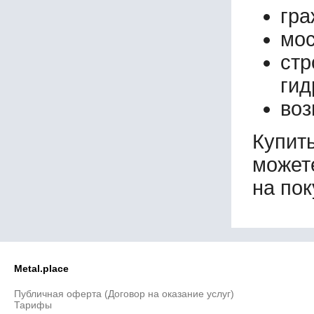
гра
мос
ст
гид
воз
Купит
может
на пок
Metal.place
Публичная оферта (Договор на оказание услуг)
Тарифы