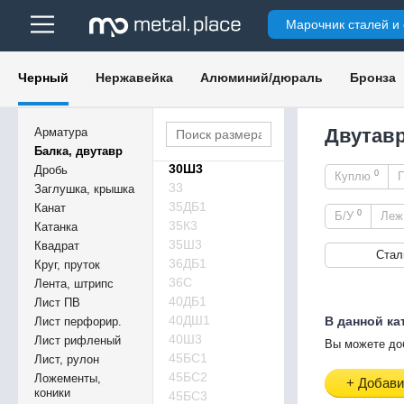
26К2
Марочник сталей и
26К3
26Ш2
27ДБ1
Черный
Нержавейка
Алюминий/дюраль
Бронза
27Са
30ДШ1
30К3
Двутавр
Арматура
30К4
Балка, двутавр
30Ш3
Дробь
0
Куплю
33
Заглушка, крышка
35ДБ1
Канат
0
Б/У
Ле
35К3
Катанка
35Ш3
Квадрат
Стал
36ДБ1
Круг, пруток
36С
Лента, штрипс
40ДБ1
Лист ПВ
40ДШ1
В данной ка
Лист перфорир.
40Ш3
Лист рифленый
Вы можете до
45БС1
Лист, рулон
45БС2
Ложементы,
+ Добави
коники
45БС3