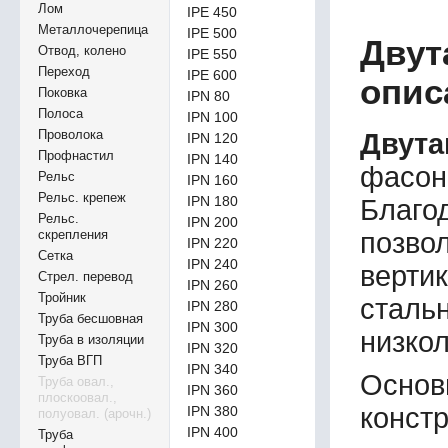
Лом
IPE 450
Металлочерепица
IPE 500
Двут
Отвод, колено
IPE 550
Переход
IPE 600
опис
Поковка
IPN 80
Полоса
IPN 100
Проволока
Двут
IPN 120
Профнастил
IPN 140
фасон
Рельс
IPN 160
Рельс. крепеж
IPN 180
Благо
Рельс.
IPN 200
позв
скрепления
IPN 220
Сетка
IPN 240
верти
Стрел. перевод
IPN 260
Тройник
стал
IPN 280
Труба бесшовная
IPN 300
низко
Труба в изоляции
IPN 320
Труба ВГП
IPN 340
Основ
Труба овал.,
IPN 360
плоскоовал.,
конст
IPN 380
полуовал. (арочн.)
IPN 400
Труба