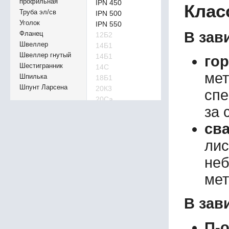
профильная
IPN 450
Клас
Труба эл/св
IPN 500
Уголок
IPN 550
В зав
Фланец
12Б2
Швеллер
14Б1
Швеллер гнутый
14Б1
го
Шестигранник
14С
ме
Шпилька
18Б1
Шпунт Ларсена
20К3
спе
20Са
за 
23К2
24ДБ1
св
25
ли
25К4
26Б2
неб
26К2
26К3
мет
26Ш2
27ДБ1
В зав
27Са
30ДШ1
П-
30К3