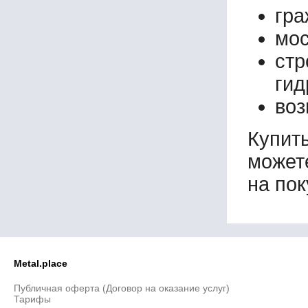
гра
мос
ст
гид
воз
Купит
может
на пок
Metal.place
Публичная оферта (Договор на оказание услуг)
Тарифы