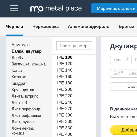
HEB 550
Марочник сталей и
HEB 600
HEB 650
HEB 700
Черный
Нержавейка
Алюминий/дюраль
Бронза
HEB 800
HEB 900
HEB 1000
Двутавр
Арматура
IPE 80
Балка, двутавр
IPE 100
Дробь
0
Куплю
IPE 120
Заглушка, крышка
IPE 140
Канат
0
Б/У
Ле
IPE 160
Катанка
IPE 180
Квадрат
Стал
IPE 200
Круг, пруток
IPE 220
Лента, штрипс
IPE 240
Лист ПВ
IPE 270
В данной ка
Лист перфорир.
IPE 300
Лист рифленый
Вы можете до
IPE 330
Лист, рулон
IPE 360
Ложементы,
+ Добави
коники
IPE 400