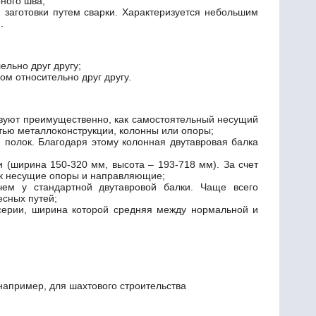
рного шва;
й заготовки путем сварки. Характеризуется небольшим
.
льно друг другу;
ом относительно друг другу.
зуют преимущественно, как самостоятельный несущий
тью металлоконструкции, колонны или опоры;
 полок. Благодаря этому колонная двутавровая балка
(ширина 150-320 мм, высота – 193-718 мм). За счет
ак несущие опоры и направляющие;
ем у стандартной двутавровой балки. Чаще всего
есных путей;
серии, ширина которой средняя между нормальной и
например, для шахтового строительства