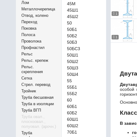
Лом
45М
Металлочерепица
45Ш1
1
Отвод, колено
45Ш2
Переход
50
Поковка
50Б1
Полоса
50Б2
1
Проволока
50Б3
Профнастил
50БС3
Рельс
50Ш1
Рельс. крепеж
50Ш2
Рельс.
50Ш3
скрепления
Двута
50Ш4
Сетка
55
Двутав
Стрел. перевод
55Б1
особой 
Тройник
55Б2
горизон
Труба бесшовная
60
Основно
Труба в изоляции
60Б1
Труба ВГП
Клас
60Б2
Труба овал.,
60Ш1
плоскоовал.,
В завис
60Ш2
полуовал. (арочн.)
70Б1
го
Труба