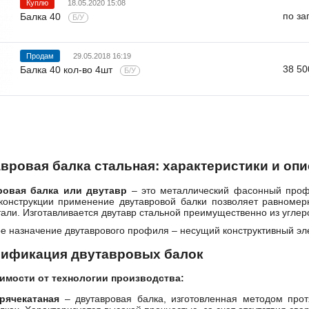
Куплю
18.05.2020 15:08
по за
Балка 40
Б/У
Продам
29.05.2018 16:19
38 50
Балка 40 кол-во 4шт
Б/У
вровая балка стальная: характеристики и оп
ровая балка или двутавр
– это металлический фасонный проф
конструкции применение двутавровой балки позволяет равномерн
тали. Изготавливается двутавр стальной преимущественно из углер
е назначение двутаврового профиля – несущий конструктивный эл
сификация двутавровых балок
имости от технологии производства:
рячекатаная
– двутавровая балка, изготовленная методом прот