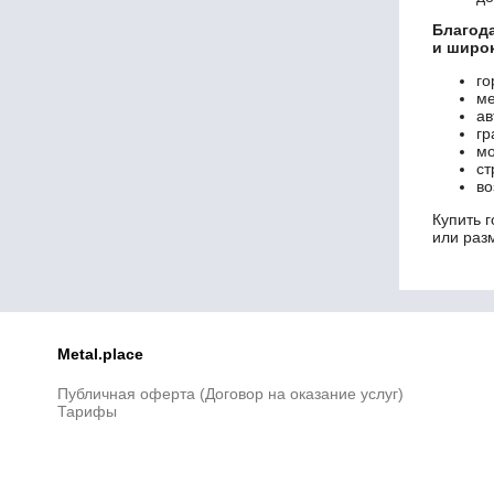
HEB 340
Благод
HEB 360
и широк
HEB 400
го
HEB 450
ме
HEB 500
ав
HEB 550
гр
мо
HEB 600
ст
HEB 650
во
HEB 700
Купить 
HEB 800
или раз
HEB 900
HEB 1000
IPE 80
IPE 100
IPE 120
Metal.place
IPE 140
IPE 160
Публичная оферта (Договор на оказание услуг)
IPE 180
Тарифы
IPE 200
IPE 220
IPE 240