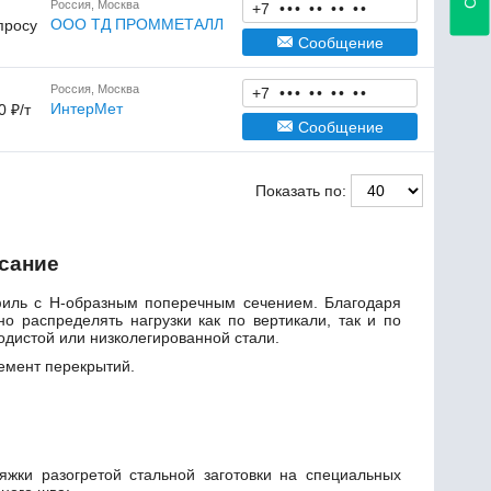
Россия, Москва
+7
•
•
•
•
•
•
•
•
•
ООО ТД ПРОММЕТАЛЛ
просу
Сообщение
Россия, Москва
+7
•
•
•
•
•
•
•
•
•
ИнтерМет
0 ₽/т
Сообщение
Показать по:
исание
иль с Н-образным поперечным сечением. Благодаря
о распределять нагрузки как по вертикали, так и по
одистой или низколегированной стали.
емент перекрытий.
яжки разогретой стальной заготовки на специальных