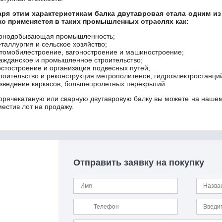
аря этим характеристикам балка двутавровая стала одним 
о применяется в таких промышленных отраслях как:
рнодобывающая промышленность;
таллургия и сельское хозяйство;
томобилестроение, вагоностроение и машиностроение;
ажданское и промышленное строительство;
стостроение и организация подвесных путей;
роительство и реконструкция метрополитенов, гидроэлектростанций
зведение каркасов, большепролетных перекрытий.
горячекатаную или сварную двутавровую балку вы можете на нашем 
местив лот на продажу.
Отправить заявку на покупку