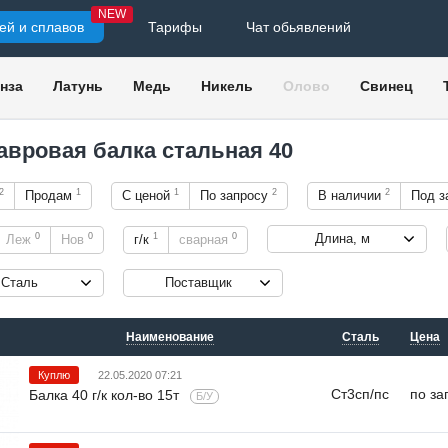
NEW
ей и сплавов
Тарифы
Чат обьявлений
нза
Латунь
Медь
Никель
Олово
Свинец
авровая балка стальная 40
2
1
1
2
2
Продам
С ценой
По запросу
В наличии
Под з
0
0
1
0
Длина, м
Леж
Нов
г/к
сварная
Сталь
Поставщик
Наименование
Сталь
Цена
Куплю
22.05.2020 07:21
Ст3сп/пс
по за
Балка 40 г/к кол-во 15т
Б/У