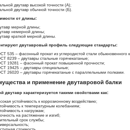
альной двутавр высокой точности (А);
альной двутавр обычной точности (Б).
имости от длины:
утавр мерной длины;
утавр немерной длины;
утавр краткой мерной длины.
ентируют двутавровый профиль следующие стандарты:
ОСТ 535
– фасонный прокат из углеродистой стали обыкновенного к
ОСТ 8239
– двутавры стальные горячекатаные;
ОСТ 19281
– фасонный прокат повышенной прочности;
ОСТ 19425
– двутавры специальные;
ОСТ 26020
– двутавры горячекатаные с параллельными полками.
ущества и применение двутавровой балки
й двутавр характеризуется такими свойствами как:
сокая устойчивость к коррозионному воздействию;
тойчивость к температурным колебаниям;
тойчивость к нагрузкам;
очность на растяжение и изгиб;
ительный срок службы;
иверсальность;
ступная стоимость.