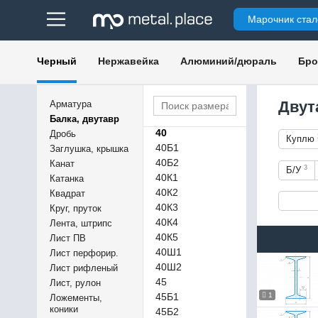
35Б1
Марочник стал
35Б2
35К1
35К2
Черный
Нержавейка
Алюминий/дюраль
Бро
35Ш1
35Ш2
36
Двут
Арматура
36М
Балка, двутавр
40
Дробь
Куплю
40Б1
Заглушка, крышка
40Б2
Канат
3
Б/У
40К1
Катанка
40К2
Квадрат
40К3
Круг, пруток
40К4
Лента, штрипс
40К5
Лист ПВ
40Ш1
Лист перфорир.
40Ш2
Лист рифленый
45
Лист, рулон
45Б1
1
Ложементы,
коники
45Б2