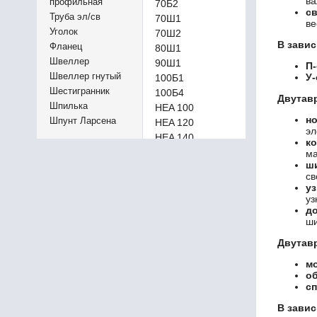
ва
профильная
70Б2
с
Труба эл/св
70Ш1
ве
Уголок
70Ш2
В завис
Фланец
80Ш1
Швеллер
90Ш1
П-
Швеллер гнутый
У-
100Б1
Шестигранник
100Б4
Двутавр
Шпилька
HEA 100
но
Шпунт Ларсена
HEA 120
эл
HEA 140
ко
HEA 160
ма
ш
HEA 180
св
HEA 200
уз
HEA 220
уз
до
HEA 240
ши
HEA 260
HEA 280
Двутавр
HEA 300
м
HEA 320
о
HEA 340
сп
HEA 360
В завис
HEA 400