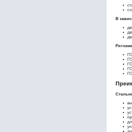
ст
HEA 450
ст
HEA 500
HEA 550
В завис
HEA 600
дв
HEA 650
дв
HEA 700
дв
HEA 800
Реглам
HEA 900
Г
HEA 1000
Г
HEB 100
Г
HEB 120
Г
Г
HEB 140
HEB 160
Преим
HEB 180
HEB 200
Стально
HEB 220
вы
HEB 240
ус
HEB 260
ус
пр
HEB 280
дл
HEB 300
ун
HEB 320
до