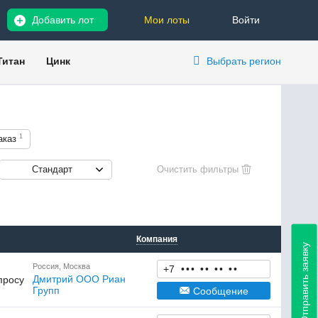
Добавить лот
Мои лоты
Войти
Титан
Цинк
Выбрать регион
1
аказ
Стандарт
Компания
Отправить заявку
Россия, Москва
+7
•
•
•
•
•
•
•
•
•
Дмитрий ООО Риан
просу
Групп
Сообщение