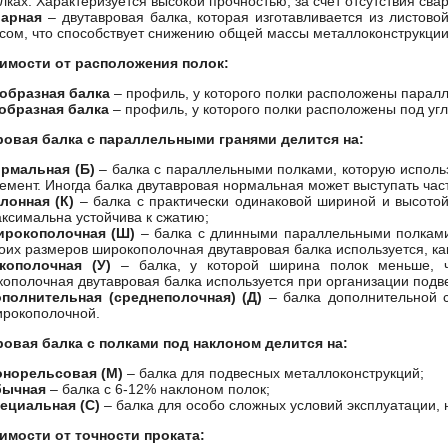
лках. Характеризуется высокой прочностью, за счет отсутствия сва
варная
– двутавровая балка, которая изготавливается из листово
сом, что способствует снижению общей массы металлоконструкции
имости от расположения полок:
образная балка
– профиль, у которого полки расположены паралле
образная балка
– профиль, у которого полки расположены под угл
овая балка с параллельными гранями делится на:
рмальная (Б)
– балка с параллельными полками, которую исполь
емент. Иногда балка двутавровая нормальная может выступать час
лонная (К)
– балка с практически одинаковой шириной и высотой
ксимальна устойчива к сжатию;
ирокополочная (Ш)
– балка с длинными параллельными полками 
оих размеров широкополочная двутавровая балка используется, к
кополочная (У)
– балка, у которой ширина полок меньше, ч
кополочная двутавровая балка используется при организации подв
полнительная (среднеполочная) (Д)
– балка дополнительной 
рокополочной.
овая балка с полками под наклоном делится на:
онорельсовая (М)
– балка для подвесных металлоконструкций;
бычная
– балка с 6-12% наклоном полок;
ециальная (С)
– балка для особо сложных условий эксплуатации, 
имости от точности проката: