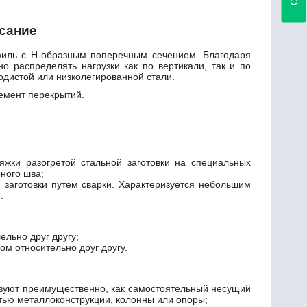
исание
иль с Н-образным поперечным сечением. Благодаря
о распределять нагрузки как по вертикали, так и по
одистой или низколегированной стали.
емент перекрытий.
яжки разогретой стальной заготовки на специальных
рного шва;
й заготовки путем сварки. Характеризуется небольшим
.
льно друг другу;
ом относительно друг другу.
зуют преимущественно, как самостоятельный несущий
тью металлоконструкции, колонны или опоры;