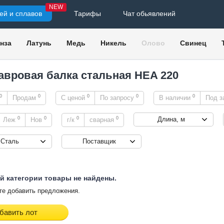
NEW
ей и сплавов
Тарифы
Чат обьявлений
нза
Латунь
Медь
Никель
Олово
Свинец
авровая балка стальная HEA 220
0
0
0
0
0
Продам
С ценой
По запросу
В наличии
Под з
0
0
0
0
Длина, м
Леж
Нов
г/к
сварная
Сталь
Поставщик
й категории товары не найдены.
е добавить предложения.
бавить лот