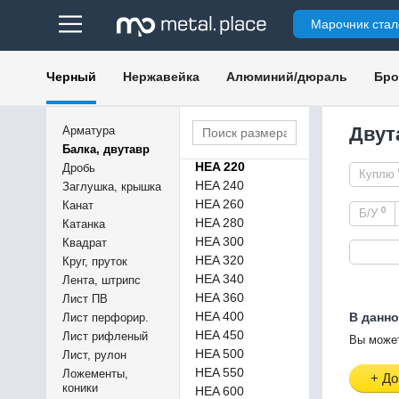
100Б1
Марочник стал
100Б4
HEA 100
HEA 120
Черный
Нержавейка
Алюминий/дюраль
Бро
HEA 140
HEA 160
HEA 180
Двут
Арматура
HEA 200
Балка, двутавр
HEA 220
Дробь
Куплю
HEA 240
Заглушка, крышка
HEA 260
Канат
0
Б/У
HEA 280
Катанка
HEA 300
Квадрат
HEA 320
Круг, пруток
HEA 340
Лента, штрипс
HEA 360
Лист ПВ
HEA 400
В данно
Лист перфорир.
HEA 450
Лист рифленый
Вы может
HEA 500
Лист, рулон
HEA 550
Ложементы,
+ До
коники
HEA 600