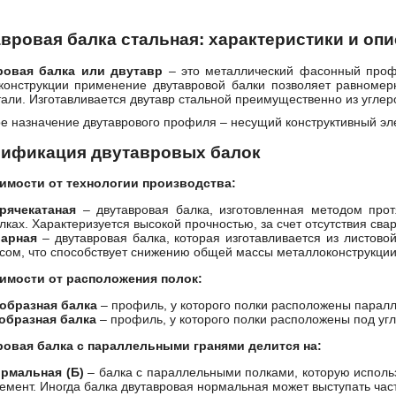
вровая балка стальная: характеристики и оп
ровая балка или двутавр
– это металлический фасонный проф
конструкции применение двутавровой балки позволяет равномерн
тали. Изготавливается двутавр стальной преимущественно из углер
е назначение двутаврового профиля – несущий конструктивный эл
сификация двутавровых балок
имости от технологии производства:
рячекатаная
– двутавровая балка, изготовленная методом прот
лках. Характеризуется высокой прочностью, за счет отсутствия сва
варная
– двутавровая балка, которая изготавливается из листово
сом, что способствует снижению общей массы металлоконструкции
имости от расположения полок:
образная балка
– профиль, у которого полки расположены паралле
образная балка
– профиль, у которого полки расположены под угл
овая балка с параллельными гранями делится на:
рмальная (Б)
– балка с параллельными полками, которую исполь
емент. Иногда балка двутавровая нормальная может выступать час