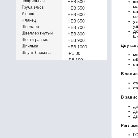
профильная
HEB 500
ко
ма
Труба эл/св
HEB 550
ш
Уголок
HEB 600
св
Фланец
HEB 650
уз
уз
Швеллер
HEB 700
до
Швеллер гнутый
HEB 800
ши
Шестигранник
HEB 900
Двутавр
Шпилька
HEB 1000
Шпунт Ларсена
IPE 80
м
о
IPE 100
сп
IPE 120
IPE 140
В завис
IPE 160
ст
IPE 180
ст
IPE 200
В завис
IPE 220
IPE 240
дв
дв
IPE 270
дв
IPE 300
IPE 330
Реглам
IPE 360
Г
IPE 400