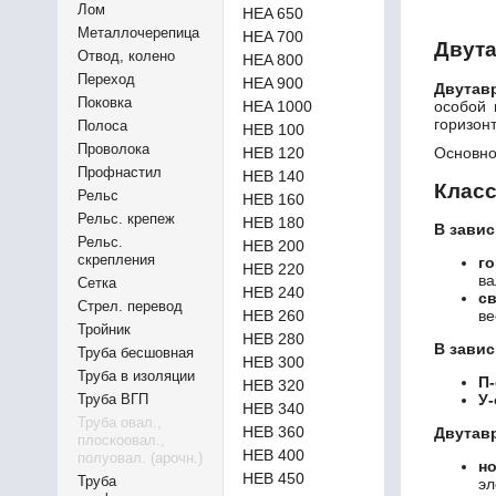
Лом
HEA 650
Металлочерепица
HEA 700
Двута
Отвод, колено
HEA 800
Переход
HEA 900
Двутав
Поковка
особой 
HEA 1000
горизон
Полоса
HEB 100
Проволока
Основно
HEB 120
Профнастил
HEB 140
Клас
Рельс
HEB 160
Рельс. крепеж
HEB 180
В завис
Рельс.
HEB 200
скрепления
го
HEB 220
ва
Сетка
HEB 240
с
Стрел. перевод
HEB 260
ве
Тройник
HEB 280
В завис
Труба бесшовная
HEB 300
Труба в изоляции
П-
HEB 320
Труба ВГП
У-
HEB 340
Труба овал.,
HEB 360
Двутавр
плоскоовал.,
HEB 400
полуовал. (арочн.)
но
HEB 450
Труба
эл