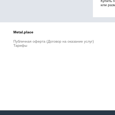
Купить 
IPN 450
или раз
IPN 500
IPN 550
12Б2
14Б1
14Б1
Metal.place
14С
18Б1
Публичная оферта (Договор на оказание услуг)
Тарифы
20К3
20Са
23К2
24ДБ1
25
25К4
26Б2
26К2
26К3
26Ш2
27ДБ1
27Са
30ДШ1