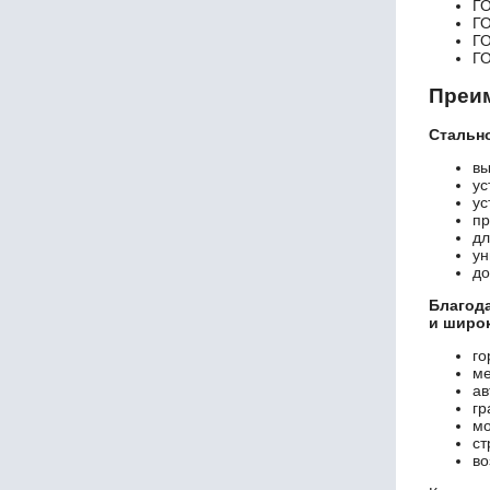
Г
IPE 450
Г
Г
IPE 500
Г
IPE 550
IPE 600
Преим
IPN 80
Стально
IPN 100
IPN 120
вы
IPN 140
ус
ус
IPN 160
пр
IPN 180
дл
IPN 200
ун
до
IPN 220
IPN 240
Благод
IPN 260
и широк
IPN 280
го
IPN 300
ме
IPN 320
ав
гр
IPN 340
мо
IPN 360
ст
IPN 380
во
IPN 400