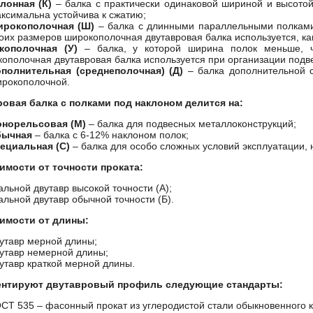
лонная (К)
– балка с практически одинаковой шириной и высотой
ксимальна устойчива к сжатию;
ирокополочная (Ш)
– балка с длинными параллельными полками 
оих размеров широкополочная двутавровая балка используется, к
кополочная (У)
– балка, у которой ширина полок меньше, ч
кополочная двутавровая балка используется при организации подв
полнительная (среднеполочная) (Д)
– балка дополнительной 
рокополочной.
овая балка с полками под наклоном делится на:
онорельсовая (М)
– балка для подвесных металлоконструкций;
бычная
– балка с 6-12% наклоном полок;
ециальная (С)
– балка для особо сложных условий эксплуатации, 
имости от точности проката:
альной двутавр высокой точности (А);
альной двутавр обычной точности (Б).
имости от длины:
утавр мерной длины;
утавр немерной длины;
утавр краткой мерной длины.
ентируют двутавровый профиль следующие стандарты:
ОСТ 535
– фасонный прокат из углеродистой стали обыкновенного к