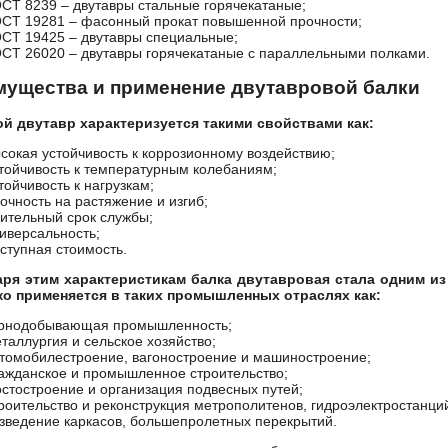
ОСТ 8239
– двутавры стальные горячекатаные;
ОСТ 19281
– фасонный прокат повышенной прочности;
ОСТ 19425
– двутавры специальные;
ОСТ 26020
– двутавры горячекатаные с параллельными полками.
ущества и применение двутавровой балки
й двутавр характеризуется такими свойствами как:
сокая устойчивость к коррозионному воздействию;
тойчивость к температурным колебаниям;
тойчивость к нагрузкам;
очность на растяжение и изгиб;
ительный срок службы;
иверсальность;
ступная стоимость.
аря этим характеристикам балка двутавровая стала одним 
о применяется в таких промышленных отраслях как:
рнодобывающая промышленность;
таллургия и сельское хозяйство;
томобилестроение, вагоностроение и машиностроение;
ажданское и промышленное строительство;
стостроение и организация подвесных путей;
роительство и реконструкция метрополитенов, гидроэлектростанций
зведение каркасов, большепролетных перекрытий.