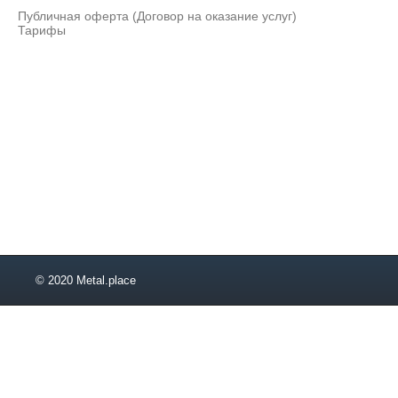
2,2
Публичная оферта (Договор на оказание услуг)
2,5
Тарифы
2,8
2,9
3
3,2
© 2020 Metal.place