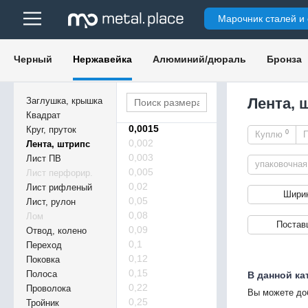
0,01
Марочник сталей и
0,03
0,2
0,4
Черный
Нержавейка
Алюминий/дюраль
Бронза
0,5
0,7
1
Лента, 
Заглушка, крышка
1,3
Квадрат
0,0015
Круг, пруток
0
Куплю
0,002
Лента, штрипс
0,003
Лист ПВ
упаковочна
0,005
Лист перфорир.
0,02
Лист рифленый
Шири
0,05
Лист, рулон
0,08
Лом
Постав
0,09
Отвод, колено
0,1
Переход
0,12
Поковка
0,15
Полоса
В данной ка
0,22
Проволока
Вы можете до
0,25
Тройник