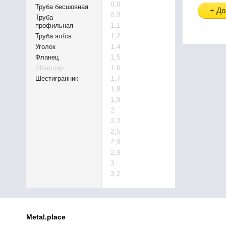
0,8
Труба бесшовная
+ До
0,9
Труба
1,1
профильная
1,2
Труба эл/св
1,4
Уголок
1,5
Фланец
1,6
Швеллер
1,7
Шестигранник
1,8
1,9
2
2,2
2,5
2,8
2,9
3
3,2
Metal.place