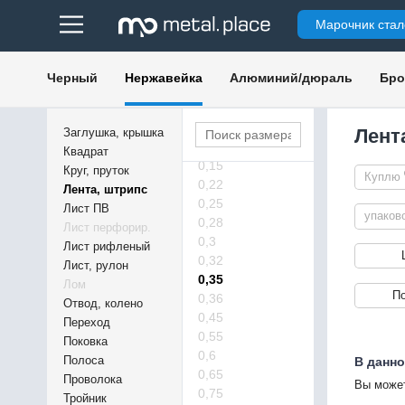
0,003
Марочник стал
0,005
0,02
0,05
Черный
Нержавейка
Алюминий/дюраль
Бро
0,08
0,09
0,1
Лент
Заглушка, крышка
0,12
Квадрат
0,15
Круг, пруток
Куплю
0,22
Лента, штрипс
0,25
Лист ПВ
упаков
0,28
Лист перфорир.
0,3
Лист рифленый
0,32
Лист, рулон
0,35
Лом
П
0,36
Отвод, колено
0,45
Переход
0,55
Поковка
0,6
Полоса
В данно
0,65
Проволока
Вы может
0,75
Тройник