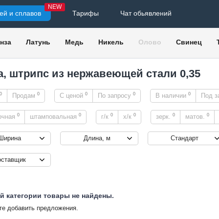
NEW
ей и сплавов
Тарифы
Чат обьявлений
нза
Латунь
Медь
Никель
Олово
Свинец
а, штрипс из нержавеющей стали 0,35
0
0
0
0
0
Продам
С ценой
По запросу
В наличии
Под з
0
0
0
0
0
0
очная
штамповальная
г/к
х/к
зерк.
матов.
Ширина
Длина, м
Стандарт
оставщик
й категории товары не найдены.
е добавить предложения.