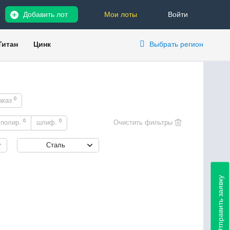
Добавить лот
Мои лоты
Войти
Титан
Цинк
Выбрать регион
0
аказ
0
0
полир.
шлиф.
Сталь
Отправить заявку