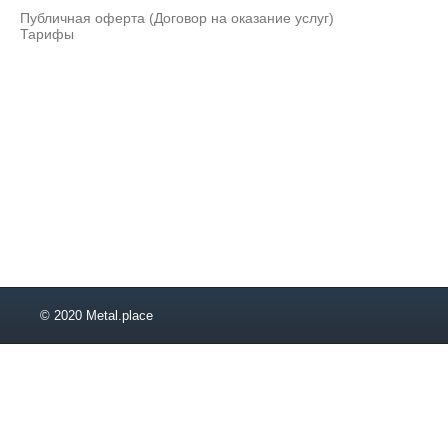
1,5
Публичная оферта (Договор на оказание услуг)
1,6
Тарифы
1,7
1,8
1,9
2
2,2
2,5
2,8
2,9
3
3,2
© 2020 Metal.place