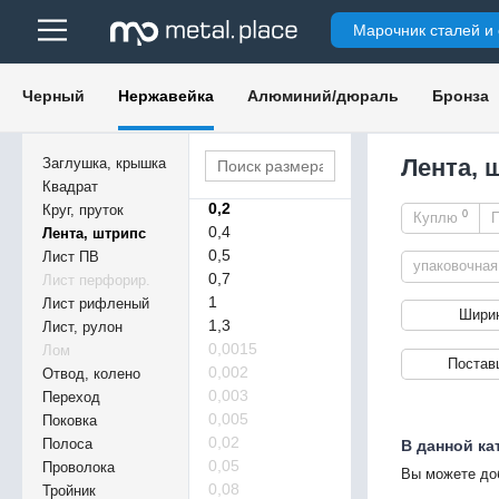
Марочник сталей и
Черный
Нержавейка
Алюминий/дюраль
Бронза
0,01
Лента, 
Заглушка, крышка
0,03
Квадрат
0,2
Круг, пруток
0
Куплю
0,4
Лента, штрипс
0,5
Лист ПВ
упаковочна
0,7
Лист перфорир.
1
Лист рифленый
Шири
1,3
Лист, рулон
0,0015
Лом
Постав
0,002
Отвод, колено
0,003
Переход
0,005
Поковка
0,02
Полоса
В данной ка
0,05
Проволока
Вы можете до
0,08
Тройник