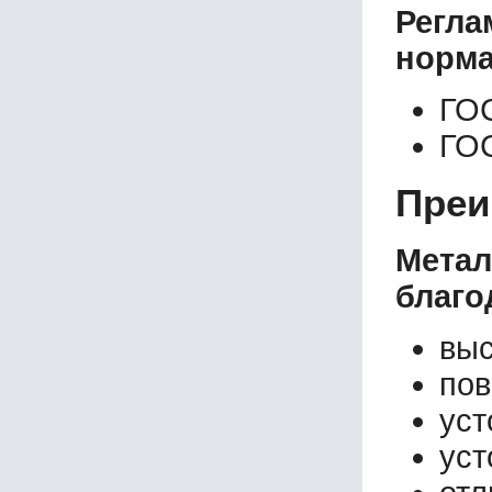
Регл
норма
ГО
ГО
Преи
Мета
благо
выс
пов
уст
уст