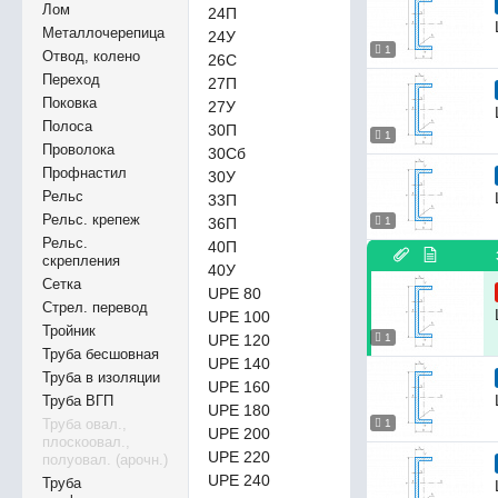
Лом
24П
Металлочерепица
24У
1
Отвод, колено
26С
Переход
27П
Поковка
27У
Полоса
30П
1
Проволока
30Сб
Профнастил
30У
Рельс
33П
Рельс. крепеж
36П
1
Рельс.
40П
скрепления
40У
Сетка
UPE 80
Стрел. перевод
UPE 100
Тройник
UPE 120
1
Труба бесшовная
UPE 140
Труба в изоляции
UPE 160
Труба ВГП
UPE 180
Труба овал.,
1
UPE 200
плоскоовал.,
UPE 220
полуовал. (арочн.)
UPE 240
Труба