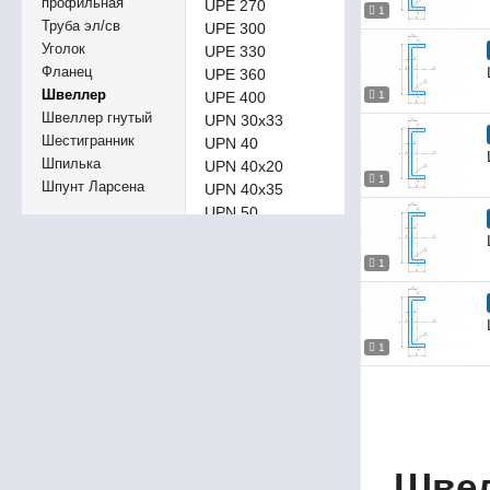
профильная
UPE 270
1
Труба эл/св
UPE 300
Уголок
UPE 330
Фланец
UPE 360
Швеллер
UPE 400
1
Швеллер гнутый
UPN 30х33
Шестигранник
UPN 40
Шпилька
UPN 40х20
1
Шпунт Ларсена
UPN 40х35
UPN 50
UPN 50х25
UPN 60х30
1
UPN 65
UPN 80
UPN 100
UPN 120
1
UPN 140
UPN 160
UPN 180
UPN 200
UPN 220
Швел
UPN 240