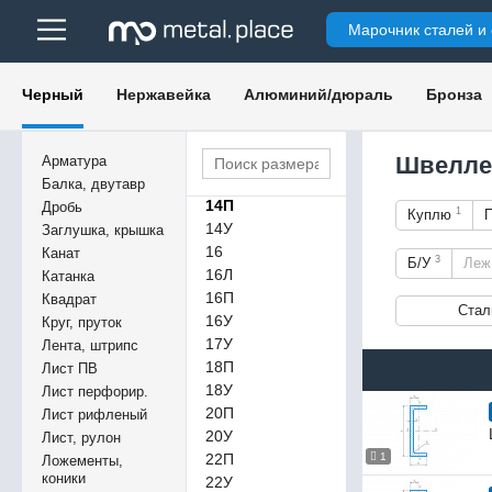
6У
Марочник сталей и
8П
8У
10П
Черный
Нержавейка
Алюминий/дюраль
Бронза
10У
12
12П
Швелле
Арматура
12У
Балка, двутавр
14П
Дробь
1
Куплю
14У
Заглушка, крышка
16
Канат
3
Б/У
Ле
16Л
Катанка
16П
Квадрат
Стал
16У
Круг, пруток
17У
Лента, штрипс
18П
Лист ПВ
18У
Лист перфорир.
20П
Лист рифленый
20У
Лист, рулон
22П
1
Ложементы,
коники
22У