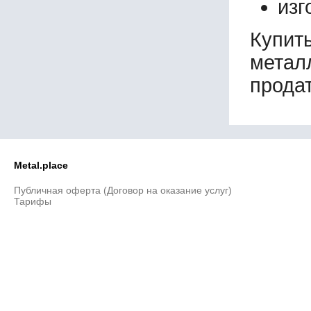
изг
Купи
метал
продат
Metal.place
Публичная оферта (Договор на оказание услуг)
Тарифы