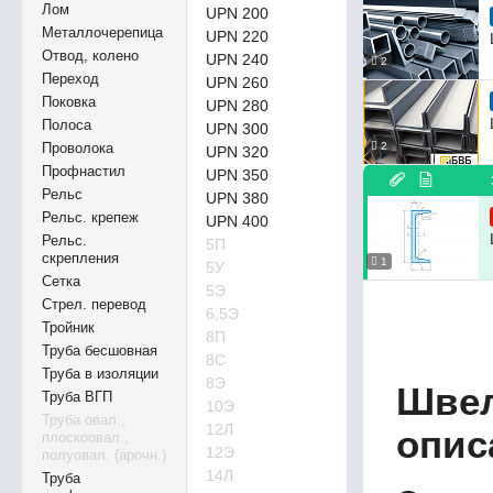
Лом
UPN 200
Металлочерепица
UPN 220
Отвод, колено
UPN 240
2
Переход
UPN 260
Поковка
UPN 280
Полоса
UPN 300
Проволока
2
UPN 320
Профнастил
UPN 350
Рельс
UPN 380
Рельс. крепеж
UPN 400
Рельс.
5П
скрепления
1
5У
Сетка
5Э
Стрел. перевод
6,5Э
Тройник
8П
Труба бесшовная
8С
Труба в изоляции
8Э
Швел
Труба ВГП
10Э
Труба овал.,
12Л
опис
плоскоовал.,
12Э
полуовал. (арочн.)
14Л
Труба