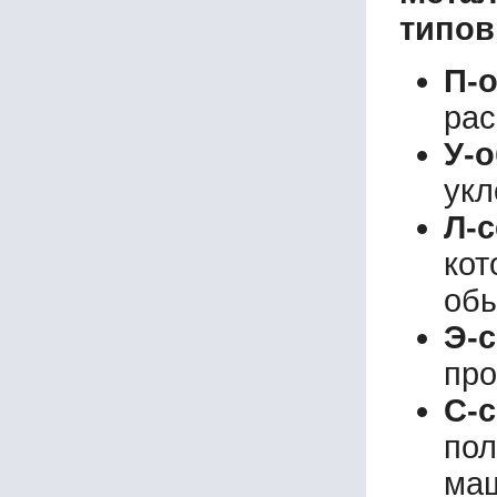
типов
22Л
22Э
24Л
П-
24С
рас
24Э
26Са
У-
27Л
укл
27Э
30Л
Л-
30С
30С
кот
30Са
обы
30Э
33У
Э-
33Э
про
36У
36Э
С-
40Э
пол
UPN 60
маш