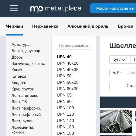
UPE 220
Марочник сталей и
UPE 240
UPE 270
UPE 300
Черный
Нержавейка
Алюминий/дюраль
Бронза
UPE 330
UPE 360
UPE 400
Швелле
Арматура
UPN 30х33
Балка, двутавр
UPN 40
Дробь
1
Куплю
UPN 40х20
Заглушка, крышка
UPN 40х35
Канат
1
Б/У
Ле
UPN 50
Катанка
UPN 50х25
Квадрат
Стал
UPN 60х30
Круг, пруток
UPN 65
Лента, штрипс
UPN 80
Лист ПВ
UPN 100
Лист перфорир.
UPN 120
Лист рифленый
UPN 140
Лист, рулон
UPN 160
Ложементы,
3
коники
UPN 180