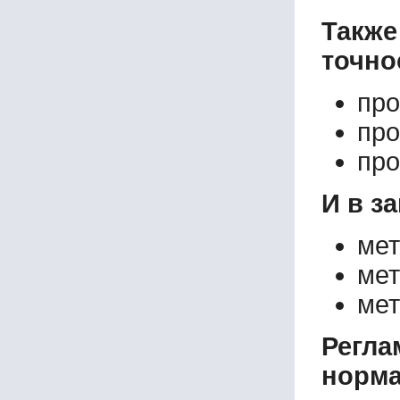
Такж
точно
про
про
про
И в з
мет
мет
мет
Регл
норма