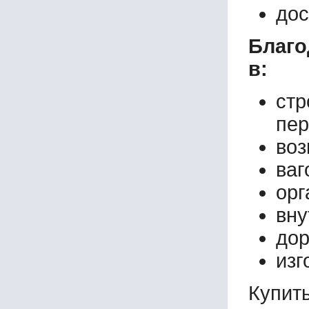
дос
Благо
в:
стр
пер
воз
ваг
орг
вну
дор
изг
Купи