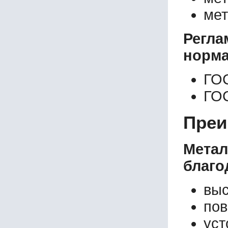
мет
Регл
норма
ГО
ГО
Преи
Мета
благо
выс
пов
уст