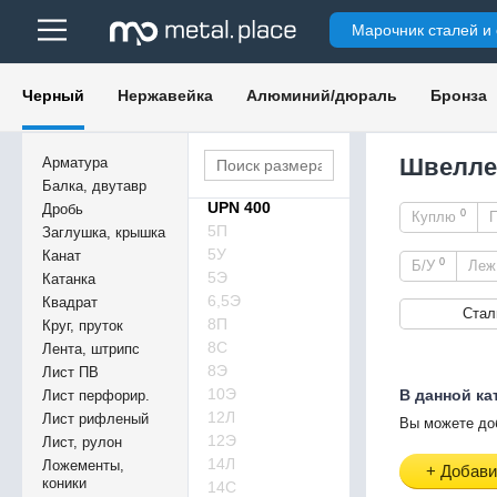
UPN 220
Марочник сталей и
UPN 240
UPN 260
UPN 280
Черный
Нержавейка
Алюминий/дюраль
Бронза
UPN 300
UPN 320
UPN 350
Швелле
Арматура
UPN 380
Балка, двутавр
UPN 400
Дробь
0
Куплю
5П
Заглушка, крышка
5У
Канат
0
Б/У
Ле
5Э
Катанка
6,5Э
Квадрат
Стал
8П
Круг, пруток
8С
Лента, штрипс
8Э
Лист ПВ
10Э
В данной ка
Лист перфорир.
12Л
Лист рифленый
Вы можете до
12Э
Лист, рулон
14Л
Ложементы,
+ Добави
коники
14С