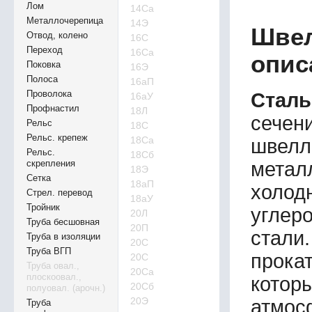
Лом
14Са
Металлочерепица
14Э
Швел
Отвод, колено
16С
Переход
16Са
опис
Поковка
16Э
Полоса
16аП
Проволока
Стал
16аУ
Профнастил
18Л
сечен
Рельс
18С
Рельс. крепеж
18Са
швелл
Рельс.
18Сб
метал
скрепления
18Э
Сетка
18аП
холод
Стрел. перевод
18аУ
Тройник
углер
20Л
Труба бесшовная
20П
стали
Труба в изоляции
20С
Труба ВГП
прок
20С
Труба овал.,
20Са
плоскоовал.,
котор
20Сб
полуовал. (арочн.)
20Э
атмо
Труба