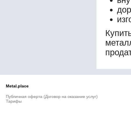
дор
изг
Купи
метал
продат
Metal.place
Публичная оферта (Договор на оказание услуг)
Тарифы