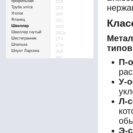
профильная
22Л
нержа
Труба эл/св
22Э
Уголок
24Л
Фланец
Клас
24С
Швеллер
24Э
Швеллер гнутый
26Са
Мета
Шестигранник
27Л
Шпилька
27Э
типов
Шпунт Ларсена
30Л
30С
П-
30С
рас
30Са
30Э
У-
33У
33Э
укл
36У
Л-
36Э
40Э
кот
UPN 60
обы
Э-