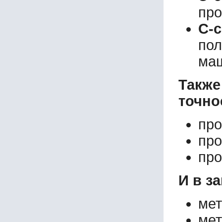
про
С-
пол
маш
Такж
точно
про
про
про
И в з
мет
мет