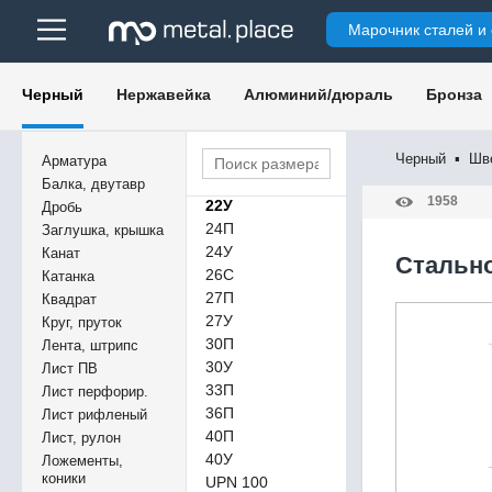
16П
Марочник сталей и
16У
17У
18П
Черный
Нержавейка
Алюминий/дюраль
Бронза
18У
20П
20У
Черный
▪
Шв
Арматура
22П
Балка, двутавр
1958
22У
Дробь
24П
Заглушка, крышка
24У
Канат
Cтальн
26С
Катанка
27П
Квадрат
27У
Круг, пруток
30П
Лента, штрипс
30У
Лист ПВ
33П
Лист перфорир.
36П
Лист рифленый
40П
Лист, рулон
40У
Ложементы,
коники
UPN 100