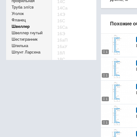
профильная
14С
Труба эл/св
14Са
Уголок
14Э
Фланец
16С
Похожие о
Швеллер
16Са
Швеллер гнутый
16Э
Шестигранник
16аП
Шпилька
16аУ
Шпунт Ларсена
1
18Л
18С
18Са
18Сб
1
18Э
18аП
18аУ
20Л
1
20П
20С
20С
1
20Са
20Сб
20Э