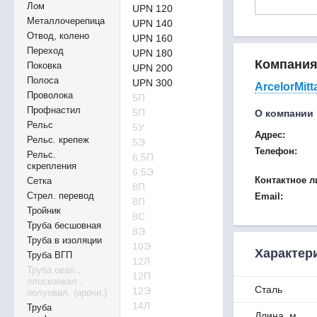
Лом
UPN 120
Металлочерепица
UPN 140
Отвод, колено
UPN 160
Переход
UPN 180
Компани
Поковка
UPN 200
Полоса
UPN 300
ArcelorMitt
Проволока
5П
Профнастил
5П
О компании
Рельс
5У
Адрес:
Рельс. крепеж
5Э
Телефон:
Рельс.
6,5П
скрепления
6,5Э
Контактное л
Сетка
8П
Стрел. перевод
Email:
8П
Тройник
8С
Труба бесшовная
8Э
Труба в изоляции
10Э
Характер
Труба ВГП
12Л
Труба овал.,
12П
плоскоовал.,
Сталь
12Э
полуовал. (арочн.)
14Л
Труба
Длина, м