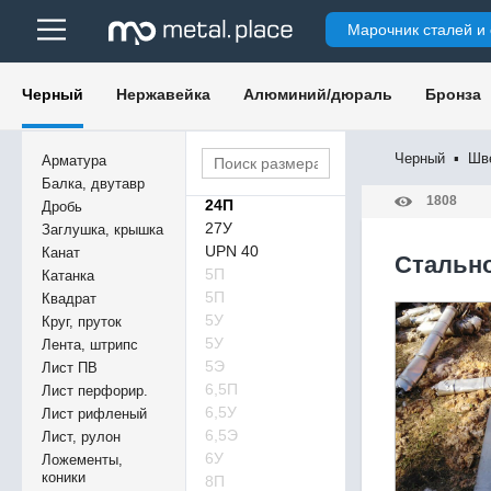
Марочник сталей и
Черный
Нержавейка
Алюминий/дюраль
Бронза
8У
12П
Черный
▪
Шв
Арматура
14П
Балка, двутавр
1808
24П
Дробь
27У
Заглушка, крышка
UPN 40
Канат
Cтально
5П
Катанка
5П
Квадрат
5У
Круг, пруток
5У
Лента, штрипс
5Э
Лист ПВ
6,5П
Лист перфорир.
6,5У
Лист рифленый
6,5Э
Лист, рулон
6У
Ложементы,
коники
8П