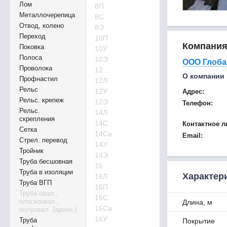
Лом
8П
Металлочерепица
8С
Отвод, колено
8Э
Переход
10П
Компани
Поковка
10У
Полоса
10Э
ООО Глоба
Проволока
12
О компании
Профнастил
12Л
Рельс
12У
Адрес:
Рельс. крепеж
12Э
Телефон:
Рельс.
14Л
скрепления
14С
Контактное л
Сетка
14Са
Email:
Стрел. перевод
14У
Тройник
14Э
Труба бесшовная
16
Труба в изоляции
Характер
16Л
Труба ВГП
16П
Труба овал.,
16С
плоскоовал.,
Длина, м
16Са
полуовал. (арочн.)
16У
Труба
Покрытие