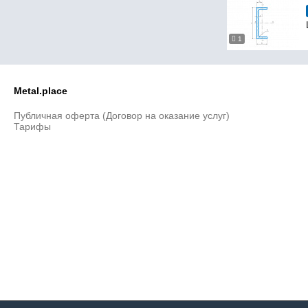
22Л
22П
1
22У
22Э
24Л
24С
Metal.place
24У
24Э
Публичная оферта (Договор на оказание услуг)
Тарифы
26С
26Са
27Л
27П
27Э
30Л
30П
30С
30С
30Са
30Сб
30У
30Э