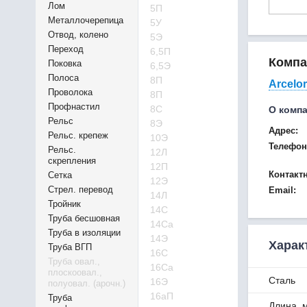
Лом
5П
Металлочерепица
5У
Отвод, колено
5Э
Переход
6,5П
Компа
Поковка
6,5Э
Полоса
8П
Arcelor
Проволока
8П
Профнастил
8С
О комп
Рельс
8Э
Адрес:
Рельс. крепеж
10Э
Телефон
Рельс.
12Л
скрепления
12П
Контакт
Сетка
12Э
Стрел. перевод
Email:
14Л
Тройник
14С
Труба бесшовная
14Са
Труба в изоляции
14Э
Харак
Труба ВГП
16С
Труба овал.,
16Са
плоскоовал.,
Сталь
16Э
полуовал. (арочн.)
16аП
Труба
Длина, 