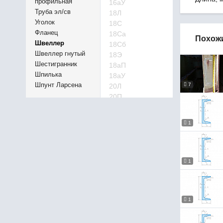
профильная
16аУ
Труба эл/св
18Л
Уголок
18С
Фланец
18Са
Похож
Швеллер
18Сб
Швеллер гнутый
18Э
Шестигранник
18аП
Шпилька
18аУ
Еще 2 фото
Шпунт Ларсена
7
20Л
20П
20С
20С
1
20Са
20Сб
20Э
22Л
1
22Э
24Л
24С
1
24Э
26Са
27Л