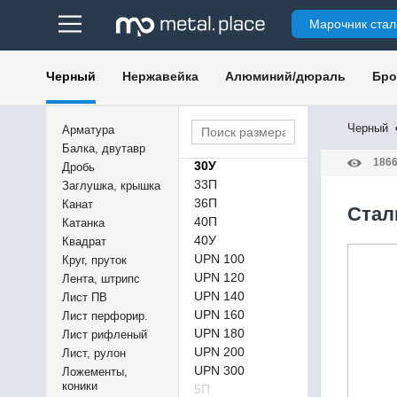
22П
Марочник стал
22У
24П
24У
Черный
Нержавейка
Алюминий/дюраль
Бро
26С
27П
27У
Черный
Арматура
30П
Балка, двутавр
186
30У
Дробь
33П
Заглушка, крышка
36П
Канат
Cтал
40П
Катанка
40У
Квадрат
UPN 100
Круг, пруток
UPN 120
Лента, штрипс
UPN 140
Лист ПВ
UPN 160
Лист перфорир.
UPN 180
Лист рифленый
UPN 200
Лист, рулон
UPN 300
Ложементы,
коники
5П