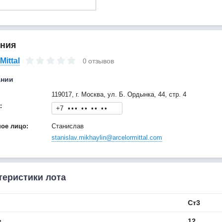
ния
Mittal
отзывов
0
ании
119017, г. Москва, ул. Б. Ордынка, 44, стр. 4
:
+7
•
•
•
•
•
•
•
•
•
ное лицо:
Станислав
stanislav.mikhaylin@arcelormittal.com
теристики лота
Ст3
м
12