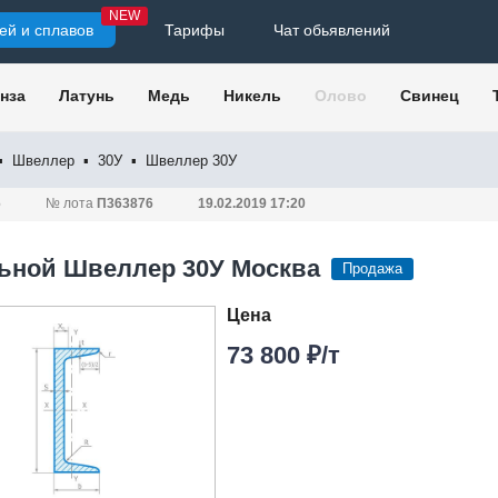
NEW
ей и сплавов
Тарифы
Чат обьявлений
нза
Латунь
Медь
Никель
Олово
Свинец
▪
Швеллер
▪
30У
▪
Швеллер 30У
6
№ лота
П363876
19.02.2019 17:20
ьной Швеллер 30У Москва
Продажа
Цена
73 800 ₽/т