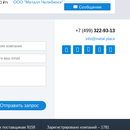
ООО "Металл Челябинск"
0 ₽/т
Сообщение
+7 (499)
322-93-13
info
@metal.place
в поставщикам 9158
Зарегистрировано компаний – 1781