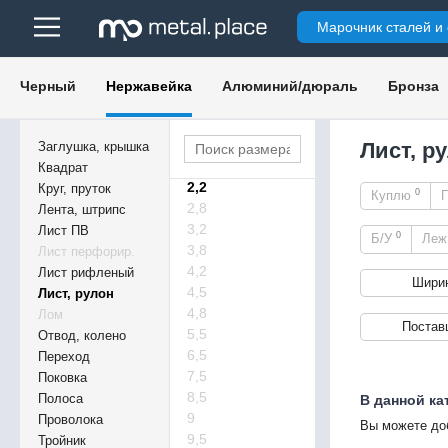
0,63
Марочник сталей и
0,65
0,75
1,1
Черный
Нержавейка
Алюминий/дюраль
Бронза
1,25
1,3
1,4
Лист, р
Заглушка, крышка
1,7
Квадрат
2,2
Круг, пруток
0
Куплю
2,8
Лента, штрипс
3,2
Лист ПВ
0
Б/У
Ле
3,8
Лист перфорир.
4,2
Лист рифленый
Шири
4,5
Лист, рулон
4,8
Лом
Постав
5,5
Отвод, колено
6,5
Переход
7,5
Поковка
8,5
Полоса
В данной ка
9
Проволока
Вы можете до
9,5
Тройник