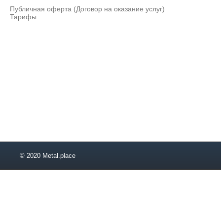
27
Публичная оферта (Договор на оказание услуг)
28
Тарифы
29
31
34
38
42
48
52
55
58
62
65
68
72
© 2020 Metal.place
75
78
82
87
90
92
95