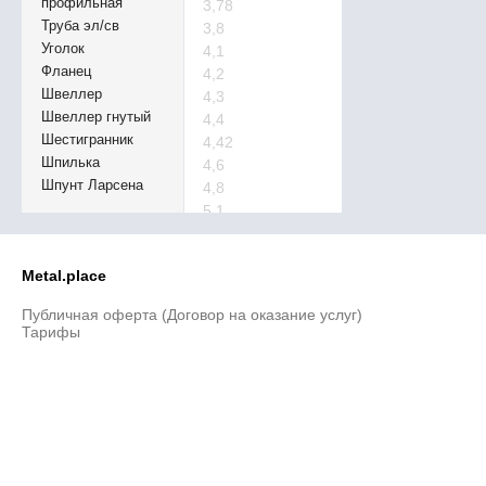
профильная
3,78
Труба эл/св
3,8
Уголок
4,1
Фланец
4,2
Швеллер
4,3
Швеллер гнутый
4,4
Шестигранник
4,42
Шпилька
4,6
Шпунт Ларсена
4,8
5,1
5,2
5,5
Metal.place
5,6
5,8
Публичная оферта (Договор на оказание услуг)
6,2
Тарифы
6,3
6,5
6,7
7,1
7,5
8,5
9,5