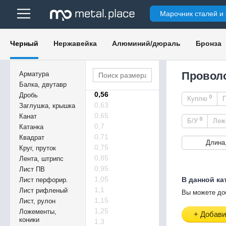
0,32
Марочник сталей и
0,34
0,35
0,36
Черный
Нержавейка
Алюминий/дюраль
Бронза
0,37
0,38
0,45
Проволо
Арматура
0,55
Балка, двутавр
0,56
Дробь
0
Куплю
0,63
Заглушка, крышка
0,65
Канат
0
Б/У
Ле
0,7
Катанка
0,71
Квадрат
Длина
0,75
Круг, пруток
0,85
Лента, штрипс
0,95
Лист ПВ
1,05
В данной ка
Лист перфорир.
1,1
Лист рифленый
Вы можете до
1,15
Лист, рулон
1,25
Ложементы,
+ Добави
коники
1,3