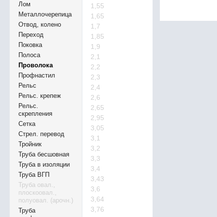
Лом
1,55
Металлочерепица
1,65
Отвод, колено
1,7
Переход
1,85
Поковка
1,9
Полоса
2,1
Проволока
2,2
Профнастил
2,3
Рельс
2,4
Рельс. крепеж
2,6
Рельс.
2,65
скрепления
2,95
Сетка
3,05
Стрел. перевод
3,1
Тройник
3,2
Труба бесшовная
3,3
Труба в изоляции
3,4
Труба ВГП
3,43
Труба овал.,
3,6
плоскоовал.,
3,64
полуовал. (арочн.)
3,76
Труба