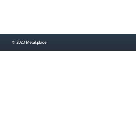
11,2
11,5
12,5
© 2020 Metal.place