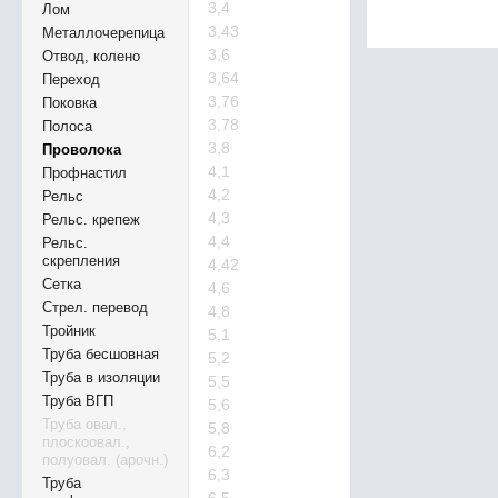
3,4
Лом
3,43
Металлочерепица
3,6
Отвод, колено
3,64
Переход
3,76
Поковка
3,78
Полоса
3,8
Проволока
4,1
Профнастил
4,2
Рельс
4,3
Рельс. крепеж
4,4
Рельс.
скрепления
4,42
Сетка
4,6
Стрел. перевод
4,8
Тройник
5,1
Труба бесшовная
5,2
Труба в изоляции
5,5
Труба ВГП
5,6
Труба овал.,
5,8
плоскоовал.,
6,2
полуовал. (арочн.)
6,3
Труба