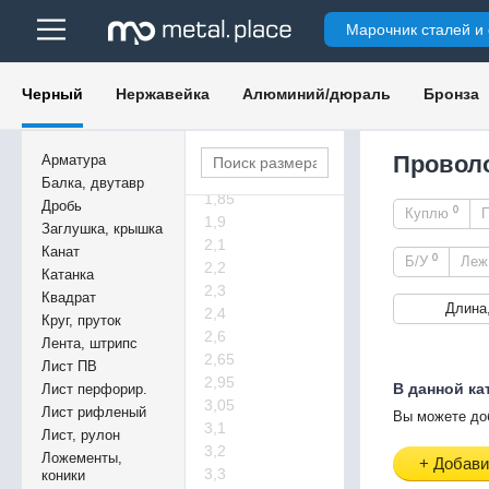
1,05
Марочник сталей и
1,1
1,15
1,25
Черный
Нержавейка
Алюминий/дюраль
Бронза
1,3
1,55
1,65
Проволо
Арматура
1,7
Балка, двутавр
1,85
Дробь
0
Куплю
1,9
Заглушка, крышка
2,1
Канат
0
Б/У
Ле
2,2
Катанка
2,3
Квадрат
Длина
2,4
Круг, пруток
2,6
Лента, штрипс
2,65
Лист ПВ
2,95
В данной ка
Лист перфорир.
3,05
Лист рифленый
Вы можете до
3,1
Лист, рулон
3,2
Ложементы,
+ Добави
3,3
коники