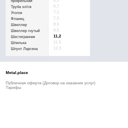
6,5
профильная
6,7
Труба эл/св
7,1
Уголок
7,5
Фланец
8,5
Швеллер
9,5
Швеллер гнутый
11,2
Шестигранник
11,5
Шпилька
12,5
Шпунт Ларсена
Metal.place
Публичная оферта (Договор на оказание услуг)
Тарифы