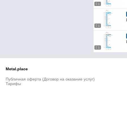
1
20Сб
20У
20Э
22Л
1
22П
22У
22Э
24Л
1
24С
24У
24Э
Metal.place
26С
26Са
Публичная оферта (Договор на оказание услуг)
27Л
Тарифы
27П
27Э
30Л
30П
30С
30С
30Са