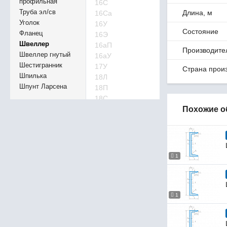
профильная
16С
Труба эл/св
Длина, м
16Са
Уголок
16У
Состояние
Фланец
16Э
Швеллер
16аП
Производите
Швеллер гнутый
16аУ
Шестигранник
17У
Страна прои
Шпилька
18Л
Шпунт Ларсена
18П
18С
Похожие о
18Са
18Сб
18У
18Э
18аП
1
18аУ
20Л
20П
20П
1
20С
20С
20Са