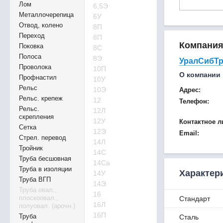
Лом
6,5Э
Металлочерепица
6У
Отвод, колено
8П
Переход
8П
Компани
Поковка
8С
Полоса
8Э
УралСибТ
Проволока
10П
О компании
Профнастил
10У
Рельс
10Э
Адрес:
Рельс. крепеж
12
Телефон:
Рельс.
12Л
скрепления
12У
Контактное л
Сетка
12Э
Email:
Стрел. перевод
14Л
Тройник
14С
Труба бесшовная
14Са
Труба в изоляции
Характер
14У
Труба ВГП
14Э
Труба овал.,
16
плоскоовал.,
Стандарт
16Л
полуовал. (арочн.)
16П
Труба
Сталь