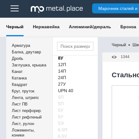
Марочник сталей и
Черный
Нержавейка
Алюминий/дюраль
Бронза
Черный
▪
Шв
Арматура
Балка, двутавр
1344
8У
Дробь
12П
Заглушка, крышка
14П
Канат
Cтально
24П
Катанка
27У
Квадрат
UPN 40
Круг, пруток
5П
Лента, штрипс
5П
Лист ПВ
5У
Лист перфорир.
5У
Лист рифленый
5Э
Лист, рулон
6,5П
Ложементы,
коники
6,5У