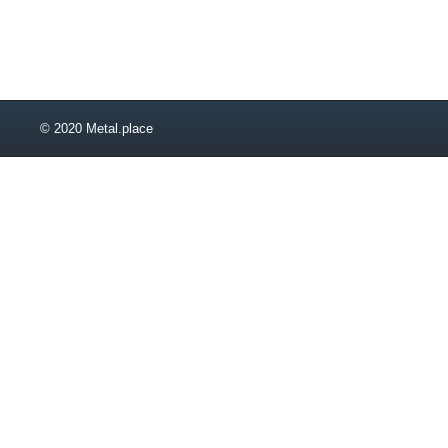
30Сб
30У
30Э
33П
33У
33Э
© 2020 Metal.place
36П
36У
36Э
40П
40У
40Э
UPE 80
UPE 100
UPE 120
UPE 140
UPE 160
UPE 180
UPE 200
UPE 220
UPE 240