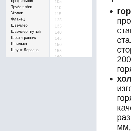
профильная
105
Труба эл/св
110
го
Уголок
115
про
Фланец
125
Швеллер
135
ста
Швеллер гнутый
140
Шестигранник
ст
145
Шпилька
150
сто
Шпунт Ларсена
155
160
20
165
гор
170
175
хо
180
изг
185
195
го
220
кач
240
260
раз
280
мм,