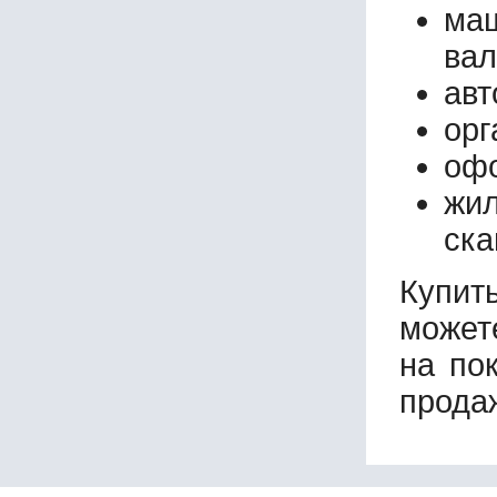
маш
вал
авт
орг
офо
жи
ска
Купит
может
на по
прода