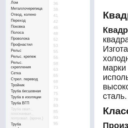
Лом
36
Металлочерепица
38
Квад
Отвод, колено
41
Переход
42
Поковка
46
Квадр
Полоса
48
квадр
Проволока
52
Профнастил
53
Изгот
Рельс
55
холод
Рельс. крепеж
56
Рельс.
58
марки
скрепления
63
Сетка
испо
65
Стрел. перевод
68
высок
Тройник
73
Труба бесшовная
75
сталь.
Труба в изоляции
78
Труба ВГП
83
Клас
Труба овал.,
85
плоскоовал.,
93
полуовал. (арочн.)
Произ
95
Труба