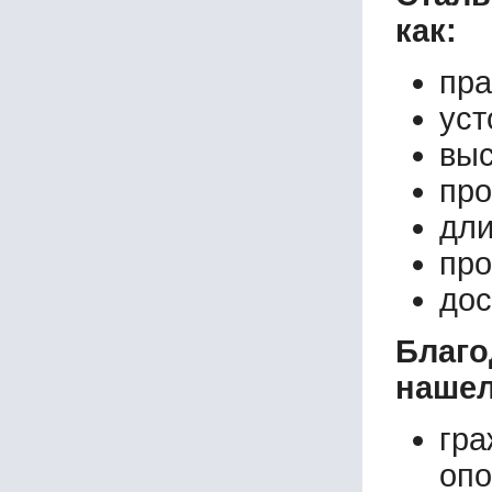
как:
пра
уст
выс
про
дли
про
дос
Благ
нашел
гр
опо