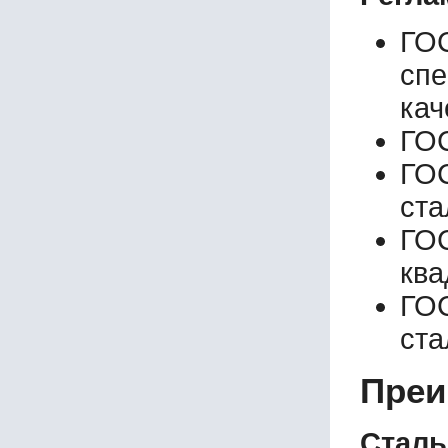
ГО
сп
кач
ГОС
ГОС
ста
ГО
ква
ГО
ст
Преи
Сталь