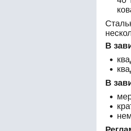
40 
ков
Сталь
неско
В зав
ква
ква
В зав
мер
кра
нем
Регла