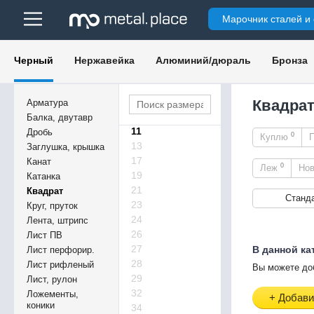
3,5
Марочник сталей и
4,5
5
5,5
Черный
Нержавейка
Алюминий/дюраль
Бронза
6
6,3
7
Квадрат
Арматура
9
Балка, двутавр
11
Дробь
0
Куплю
13
Заглушка, крышка
17
Канат
0
Леж
Но
19
Катанка
21
Квадрат
Станд
23
Круг, пруток
24
Лента, штрипс
26
Лист ПВ
27
В данной ка
Лист перфорир.
28
Лист рифленый
Вы можете до
29
Лист, рулон
32
Ложементы,
+ Добави
коники
34