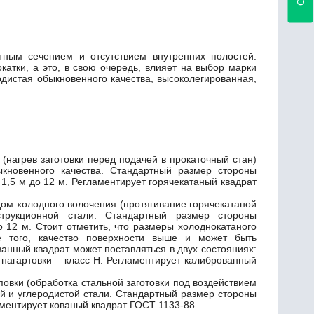
тным сечением и отсутствием внутренних полостей.
атки, а это, в свою очередь, влияет на выбор марки
одистая обыкновенного качества, высоколегированная,
 (нагрев заготовки перед подачей в прокаточный стан)
ыкновенного качества. Стандартный размер стороны
 1,5 м до 12 м. Регламентирует горячекатаный квадрат
дом холодного волочения (протягивание горячекатаной
трукционной стали. Стандартный размер стороны
о 12 м. Стоит отметить, что размеры холоднокатаного
е того, качество поверхности выше и может быть
нный квадрат может поставляться в двух состояниях:
и нагартовки – класс Н. Регламентирует калиброванный
овки (обработка стальной заготовки под воздействием
й и углеродистой стали. Стандартный размер стороны
ламентирует кованый квадрат ГОСТ 1133-88.