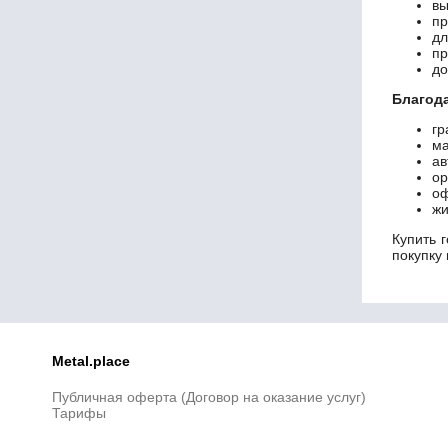
вы
пр
дл
пр
до
Благод
гр
ма
ав
ор
оф
жи
Купить 
покупку 
Metal.place
Публичная оферта (Договор на оказание услуг)
Тарифы