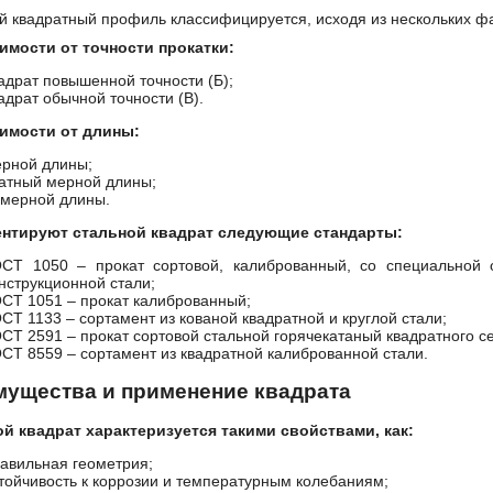
й квадратный профиль классифицируется, исходя из нескольких фа
имости от точности прокатки:
адрат повышенной точности (Б);
адрат обычной точности (В).
симости от длины:
рной длины;
атный мерной длины;
мерной длины.
ентируют стальной квадрат следующие стандарты:
ОСТ 1050
– прокат сортовой, калиброванный, со специальной о
нструкционной стали;
СТ 1051 – прокат калиброванный;
СТ 1133 – сортамент из кованой квадратной и круглой стали;
ОСТ 2591
– прокат сортовой стальной горячекатаный квадратного с
ОСТ 8559
– сортамент из квадратной калиброванной стали.
ущества и применение квадрата
й квадрат характеризуется такими свойствами, как:
авильная геометрия;
тойчивость к коррозии и температурным колебаниям;