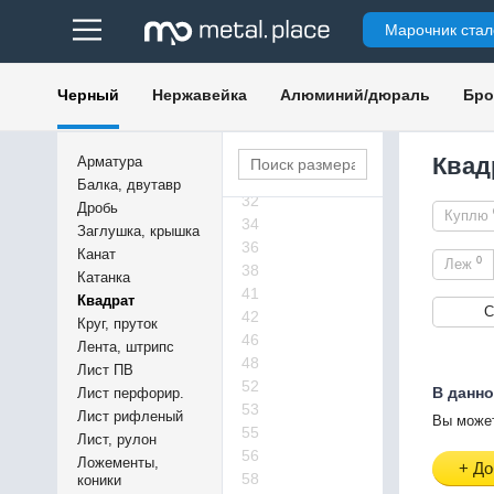
19
Марочник стал
21
23
24
Черный
Нержавейка
Алюминий/дюраль
Бро
26
27
28
Квад
Арматура
29
Балка, двутавр
32
Дробь
Куплю
34
Заглушка, крышка
36
Канат
0
Леж
38
Катанка
41
Квадрат
С
42
Круг, пруток
46
Лента, штрипс
48
Лист ПВ
52
В данно
Лист перфорир.
53
Лист рифленый
Вы может
55
Лист, рулон
56
Ложементы,
+ До
58
коники