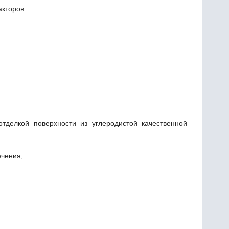
кторов.
тделкой поверхности из углеродистой качественной
ечения;