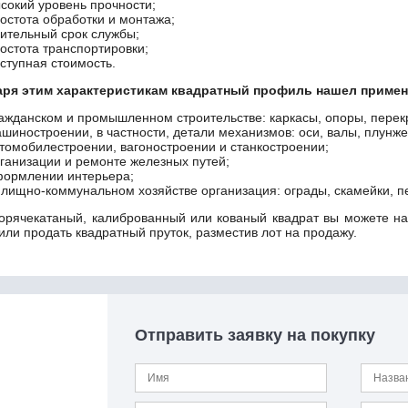
сокий уровень прочности;
остота обработки и монтажа;
ительный срок службы;
остота транспортировки;
ступная стоимость.
аря этим характеристикам квадратный профиль нашел примен
ажданском и промышленном строительстве: каркасы, опоры, перек
шиностроении, в частности, детали механизмов: оси, валы, плунже
томобилестроении, вагоностроении и станкостроении;
ганизации и ремонте железных путей;
ормлении интерьера;
лищно-коммунальном хозяйстве организация: ограды, скамейки, п
горячекатаный, калиброванный или кованый квадрат вы можете на
или продать квадратный пруток, разместив лот на продажу.
Отправить заявку на покупку