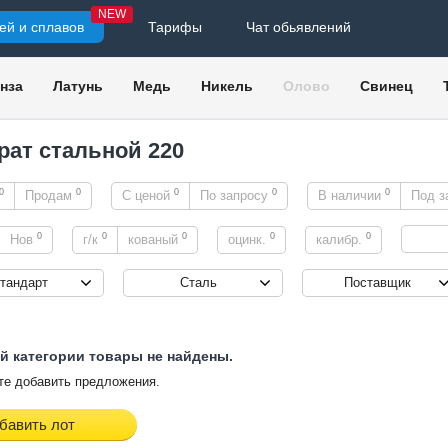
NEW
ей и сплавов
Тарифы
Чат обьявлений
нза
Латунь
Медь
Никель
Олово
Свинец
рат стальной 220
0
0
0
0
0
Продам
С ценой
По запросу
В наличии
Под з
0
0
0
0
0
Нов
г/к
кованый
оцинк.
калибр.
тандарт
Сталь
Поставщик
й категории товары не найдены.
е добавить предложения.
бавить лот