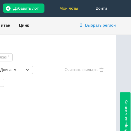
Добавить лот
Мои лоты
Войти
Титан
Цинк
Выбрать регион
0
аказ
Длина, м
Отправить заявку