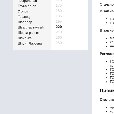
170
профильная
Стально
175
Труба эл/св
180
В завис
Уголок
185
Фланец
кв
195
Швеллер
кв
220
Швеллер гнутый
В зави
240
Шестигранник
260
ме
Шпилька
кр
280
Шпунт Ларсена
не
Реглам
Г
ко
ГО
ГО
Г
Г
Преим
Стально
пр
ус