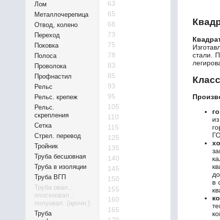
63
Лом
65
Металлочерепица
Квадр
68
Отвод, колено
73
Переход
Квадра
75
Поковка
Изготав
стали. 
78
Полоса
легиров
83
Проволока
85
Профнастил
Класс
93
Рельс
95
Произв
Рельс. крепеж
105
Рельс.
г
скрепления
110
из
Сетка
115
го
ГО
Стрел. перевод
125
х
Тройник
135
з
Труба бесшовная
140
ка
к
Труба в изоляции
145
до
Труба ВГП
150
в 
Труба овал.,
155
кв
плоскоовал.,
к
160
полуовал. (арочн.)
те
165
Труба
ко