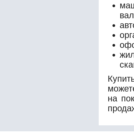
маш
вал
авт
орг
офо
жи
ска
Купит
может
на по
прода