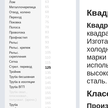
63
Лом
65
Металлочерепица
Квад
68
Отвод, колено
73
Переход
75
Поковка
Квадр
78
Полоса
квадр
83
Проволока
85
Профнастил
Изгот
93
Рельс
холод
95
Рельс. крепеж
105
Рельс.
марки
скрепления
110
Сетка
115
испо
Стрел. перевод
125
высок
Тройник
135
Труба бесшовная
140
сталь.
Труба в изоляции
145
Труба ВГП
150
Клас
Труба овал.,
155
плоскоовал.,
160
полуовал. (арочн.)
165
Произ
Труба