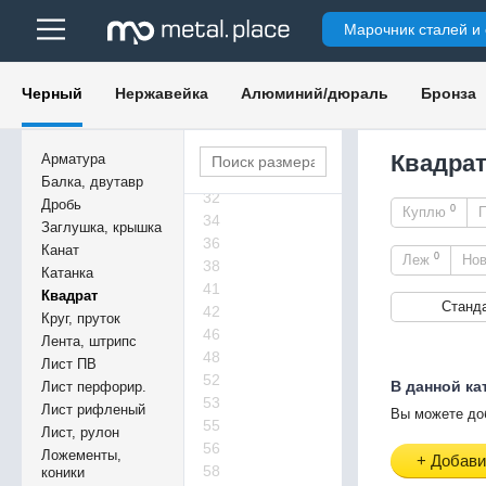
19
Марочник сталей и
21
23
24
Черный
Нержавейка
Алюминий/дюраль
Бронза
26
27
28
Квадрат
Арматура
29
Балка, двутавр
32
Дробь
0
Куплю
34
Заглушка, крышка
36
Канат
0
Леж
Но
38
Катанка
41
Квадрат
Станд
42
Круг, пруток
46
Лента, штрипс
48
Лист ПВ
52
В данной ка
Лист перфорир.
53
Лист рифленый
Вы можете до
55
Лист, рулон
56
Ложементы,
+ Добави
58
коники