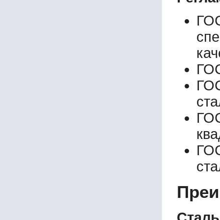
ГО
сп
кач
ГОС
ГОС
ста
ГО
ква
ГО
ст
Преи
Сталь