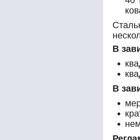
40 
ков
Сталь
неско
В зав
ква
ква
В зав
мер
кра
нем
Регла