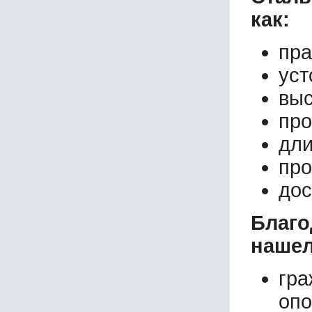
как:
пра
уст
выс
про
дли
про
дос
Благ
нашел
гр
опо