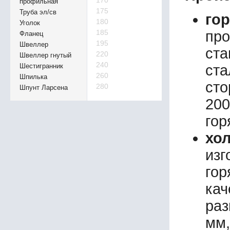
170
профильная
175
Труба эл/св
го
180
Уголок
185
про
Фланец
195
Швеллер
ста
220
Швеллер гнутый
240
Шестигранник
ст
260
Шпилька
сто
280
Шпунт Ларсена
20
гор
хо
изг
го
кач
раз
мм,