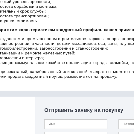
сокий уровень прочности;
остота обработки и монтажа;
ительный срок службы;
остота транспортировки;
ступная стоимость.
аря этим характеристикам квадратный профиль нашел примен
ажданском и промышленном строительстве: каркасы, опоры, перек
шиностроении, в частности, детали механизмов: оси, валы, плунже
томобилестроении, вагоностроении и станкостроении;
ганизации и ремонте железных путей;
ормлении интерьера;
лищно-коммунальном хозяйстве организация: ограды, скамейки, п
горячекатаный, калиброванный или кованый квадрат вы можете на
или продать квадратный пруток, разместив лот на продажу.
Отправить заявку на покупку