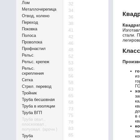
Лом
32
Металлочерепица
34
Квадр
Отвод, колено
36
Переход
38
Квадра
Поковка
Изготав
41
стали. 
Полоса
42
легиров
Проволока
46
Профнастил
48
Класс
Рельс
52
Произв
Рельс. крепеж
53
Рельс.
55
г
скрепления
56
из
Сетка
го
58
ГО
Стрел. перевод
63
х
Тройник
65
з
Труба бесшовная
ка
68
к
Труба в изоляции
73
до
Труба ВГП
75
в 
Труба овал.,
кв
78
плоскоовал.,
к
83
полуовал. (арочн.)
те
85
Труба
ко