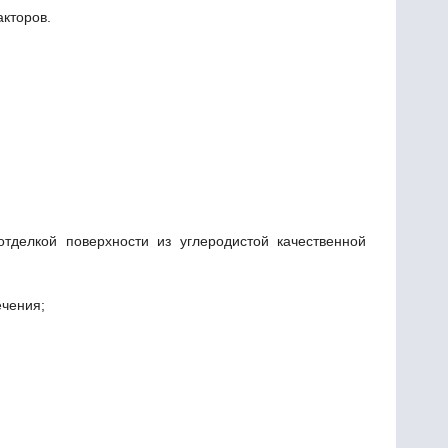
кторов.
тделкой поверхности из углеродистой качественной
ечения;