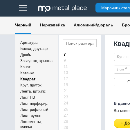
360х360
Марочник стал
380х380
3,5
4,5
Черный
Нержавейка
Алюминий/дюраль
Бро
5
5,5
6
Квад
Арматура
6,3
Балка, двутавр
7
Дробь
Куплю
9
Заглушка, крышка
11
Канат
0
Леж
13
Катанка
17
Квадрат
С
19
Круг, пруток
21
Лента, штрипс
23
Лист ПВ
24
В данно
Лист перфорир.
26
Лист рифленый
Вы может
27
Лист, рулон
28
Ложементы,
+ До
коники
29