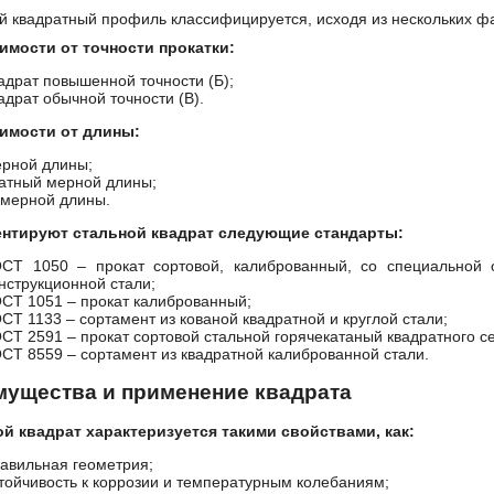
й квадратный профиль классифицируется, исходя из нескольких фа
имости от точности прокатки:
адрат повышенной точности (Б);
адрат обычной точности (В).
симости от длины:
рной длины;
атный мерной длины;
мерной длины.
ентируют стальной квадрат следующие стандарты:
ОСТ 1050
– прокат сортовой, калиброванный, со специальной о
нструкционной стали;
СТ 1051 – прокат калиброванный;
СТ 1133 – сортамент из кованой квадратной и круглой стали;
ОСТ 2591
– прокат сортовой стальной горячекатаный квадратного с
ОСТ 8559
– сортамент из квадратной калиброванной стали.
ущества и применение квадрата
й квадрат характеризуется такими свойствами, как:
авильная геометрия;
тойчивость к коррозии и температурным колебаниям;