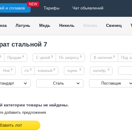
NEW
ей и сплавов
Тарифы
Чат обьявлений
нза
Латунь
Медь
Никель
Олово
Свинец
рат стальной 7
0
0
0
0
0
Продам
С ценой
По запросу
В наличии
Под з
0
0
0
0
0
Нов
г/к
кованый
оцинк.
калибр.
тандарт
Сталь
Поставщик
й категории товары не найдены.
е добавить предложения.
бавить лот