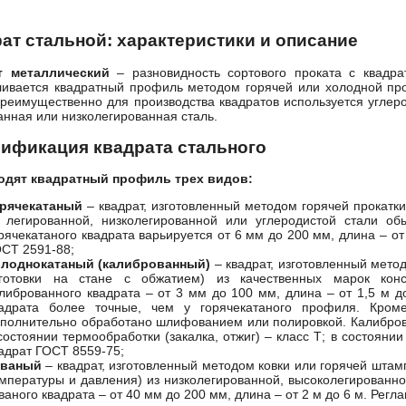
ат стальной: характеристики и описание
т металлический
– разновидность сортового проката с квадра
ливается квадратный профиль методом горячей или холодной прок
Преимущественно для производства квадратов используется углер
анная или низколегированная сталь.
ификация квадрата стального
одят квадратный профиль трех видов:
орячекатаный
– квадрат, изготовленный методом горячей прокатки
 легированной, низколегированной или углеродистой стали об
рячекатаного квадрата варьируется от 6 мм до 200 мм, длина – от
СТ 2591-88
;
олоднокатаный (калиброванный)
– квадрат, изготовленный мето
аготовки на стане с обжатием) из качественных марок конс
либрованного квадрата – от 3 мм до 100 мм, длина – от 1,5 м д
вадрата более точные, чем у горячекатаного профиля. Кром
полнительно обработано шлифованием или полировкой. Калиброва
состоянии термообработки (закалка, отжиг) – класс Т; в состояни
адрат
ГОСТ 8559-75
;
ованый
– квадрат, изготовленный методом ковки или горячей штамп
мпературы и давления) из низколегированной, высоколегированно
ваного квадрата – от 40 мм до 200 мм, длина – от 2 м до 6 м. Рег