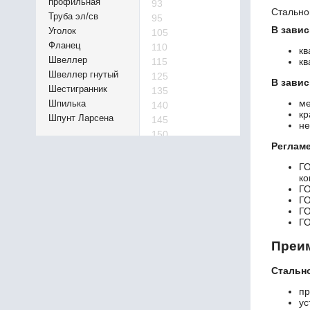
профильная
93
Стально
Труба эл/св
95
В завис
Уголок
105
Фланец
110
кв
Швеллер
115
кв
Швеллер гнутый
125
В зави
Шестигранник
135
ме
Шпилька
140
кр
Шпунт Ларсена
145
не
150
Реглам
155
160
Г
165
ко
ГО
170
ГО
175
Г
180
Г
185
Преим
195
220
Стально
240
пр
260
ус
280