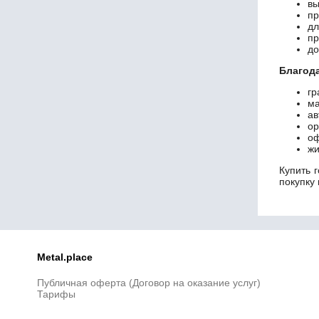
вы
пр
дл
пр
до
Благод
гр
ма
ав
ор
оф
жи
Купить 
покупку 
Metal.place
Публичная оферта (Договор на оказание услуг)
Тарифы