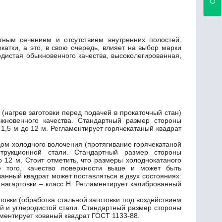
тным сечением и отсутствием внутренних полостей.
атки, а это, в свою очередь, влияет на выбор марки
одистая обыкновенного качества, высоколегированная,
 (нагрев заготовки перед подачей в прокаточный стан)
ыкновенного качества. Стандартный размер стороны
 1,5 м до 12 м. Регламентирует горячекатаный квадрат
дом холодного волочения (протягивание горячекатаной
трукционной стали. Стандартный размер стороны
о 12 м. Стоит отметить, что размеры холоднокатаного
е того, качество поверхности выше и может быть
нный квадрат может поставляться в двух состояниях:
и нагартовки – класс Н. Регламентирует калиброванный
овки (обработка стальной заготовки под воздействием
й и углеродистой стали. Стандартный размер стороны
ламентирует кованый квадрат ГОСТ 1133-88.