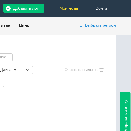
Добавить лот
Мои лоты
Войти
Титан
Цинк
Выбрать регион
0
аказ
Длина, м
Отправить заявку