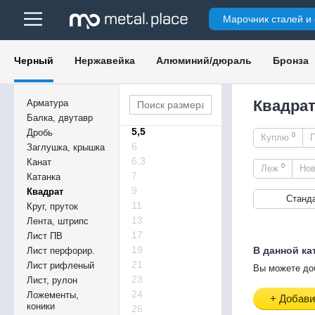
250х250
Марочник сталей и
265х265
300
360х360
Черный
Нержавейка
Алюминий/дюраль
Бронза
380х380
3,5
4,5
Квадрат
Арматура
5
Балка, двутавр
5,5
Дробь
0
Куплю
6
Заглушка, крышка
6,3
Канат
0
Леж
Но
7
Катанка
9
Квадрат
Станд
11
Круг, пруток
13
Лента, штрипс
17
Лист ПВ
19
В данной ка
Лист перфорир.
21
Лист рифленый
Вы можете до
23
Лист, рулон
24
Ложементы,
+ Добави
коники
26