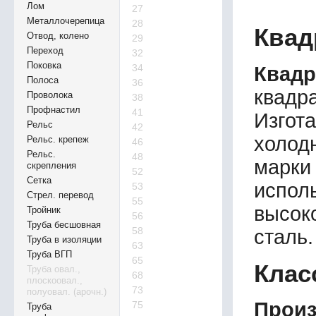
Лом
27
Металлочерепица
28
Квад
Отвод, колено
29
Переход
32
Поковка
34
Квадр
Полоса
36
квадр
Проволока
38
Профнастил
41
Изгот
Рельс
42
холод
Рельс. крепеж
46
Рельс.
48
марки
скрепления
52
Сетка
испо
53
Стрел. перевод
55
высок
Тройник
56
Труба бесшовная
58
сталь.
Труба в изоляции
63
Труба ВГП
65
Клас
Труба овал.,
68
плоскоовал.,
73
полуовал. (арочн.)
Произ
75
Труба