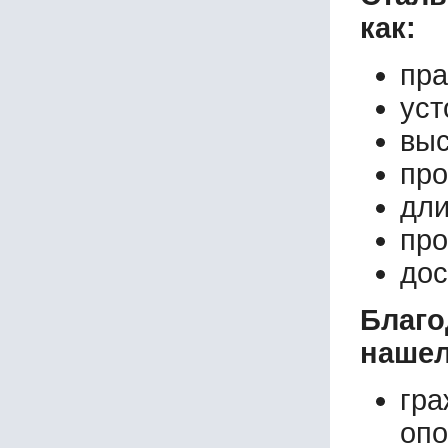
как:
пра
уст
выс
про
дли
про
дос
Благ
нашел
гр
опо