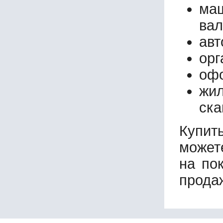
маш
вал
авт
орг
офо
жи
ска
Купит
может
на по
прода