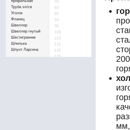
профильная
78
Труба эл/св
83
го
Уголок
85
про
Фланец
93
Швеллер
95
ста
Швеллер гнутый
105
Шестигранник
ст
110
Шпилька
115
сто
Шпунт Ларсена
125
135
20
140
гор
145
150
хо
155
изг
160
165
го
170
кач
175
180
раз
185
195
мм,
220