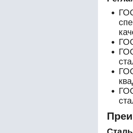
ГО
сп
кач
ГОС
ГОС
ста
ГО
ква
ГО
ст
Преи
Сталь