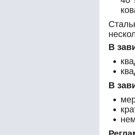
40 
ков
Сталь
неско
В зав
ква
ква
В зав
мер
кра
нем
Регла