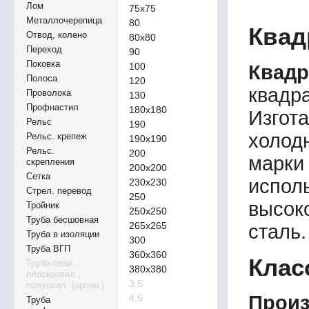
Лом
75х75
Металлочерепица
80
Квад
Отвод, колено
80х80
Переход
90
Поковка
100
Квадр
Полоса
120
квадр
Проволока
130
Профнастил
180х180
Изгот
Рельс
190
холод
Рельс. крепеж
190х190
Рельс.
200
марки
скрепления
200х200
Сетка
испо
230х230
Стрел. перевод
250
высок
Тройник
250х250
Труба бесшовная
265х265
сталь.
Труба в изоляции
300
Труба ВГП
360х360
Клас
Труба овал.,
380х380
плоскоовал.,
3,5
полуовал. (арочн.)
Произ
4,5
Труба