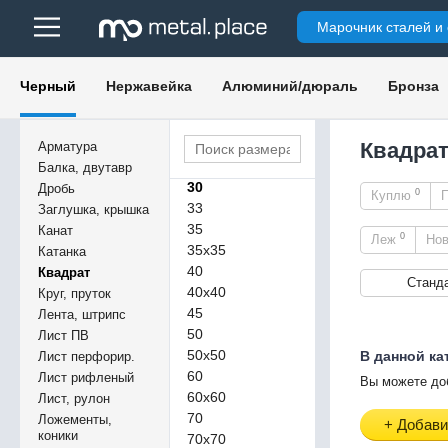
15
Марочник сталей и
16
16х16
18
Черный
Нержавейка
Алюминий/дюраль
Бронза
20
22
25
Квадрат
Арматура
30х30
Балка, двутавр
30
Дробь
0
Куплю
33
Заглушка, крышка
35
Канат
0
Леж
Но
35х35
Катанка
40
Квадрат
Станд
40х40
Круг, пруток
45
Лента, штрипс
50
Лист ПВ
50х50
В данной ка
Лист перфорир.
60
Лист рифленый
Вы можете до
60х60
Лист, рулон
70
Ложементы,
+ Добави
коники
70х70