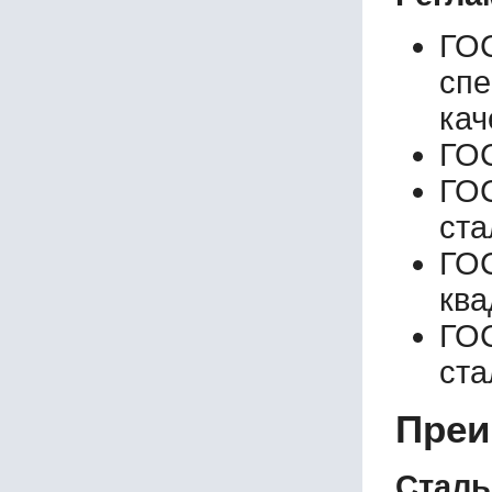
ГО
сп
кач
ГОС
ГОС
ста
ГО
ква
ГО
ст
Преи
Сталь