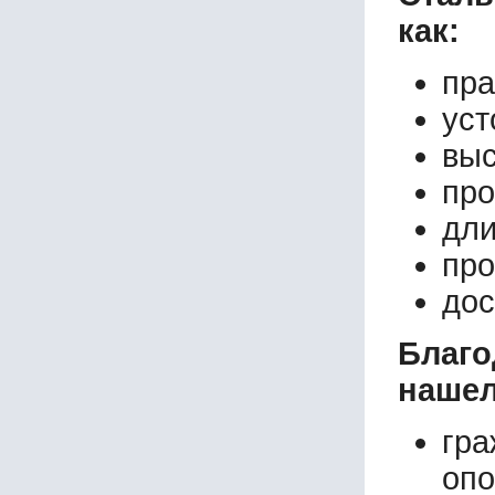
как:
пра
уст
выс
про
дли
про
дос
Благ
нашел
гр
опо