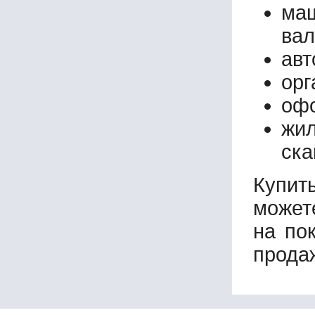
маш
вал
авт
орг
офо
жи
ска
Купит
может
на по
прода