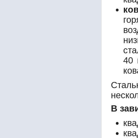
ко
го
во
низ
ста
40 
ков
Сталь
неско
В зав
ква
ква