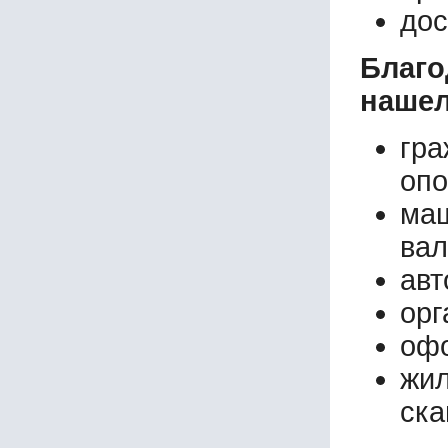
дос
Благ
нашел
гр
опо
маш
вал
авт
орг
офо
жи
ска