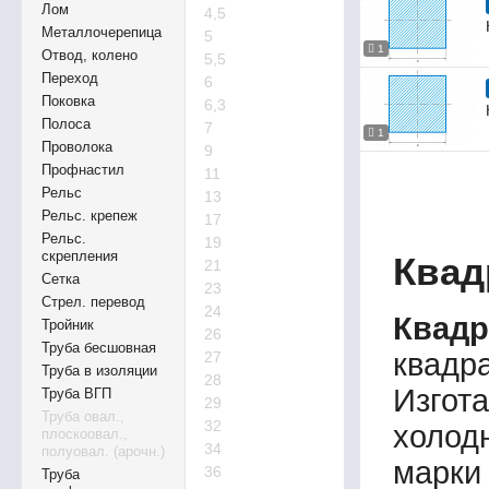
Лом
4,5
Металлочерепица
5
1
Отвод, колено
5,5
Переход
6
Поковка
6,3
Полоса
7
1
Проволока
9
Профнастил
11
Рельс
13
Рельс. крепеж
17
Рельс.
19
скрепления
Квад
21
Сетка
23
Стрел. перевод
24
Квадр
Тройник
26
Труба бесшовная
квадр
27
Труба в изоляции
28
Изгот
Труба ВГП
29
Труба овал.,
32
холод
плоскоовал.,
34
полуовал. (арочн.)
марки
36
Труба