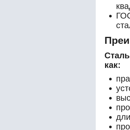
ква
ГО
ст
Преи
Сталь
как:
пра
уст
выс
про
дли
про