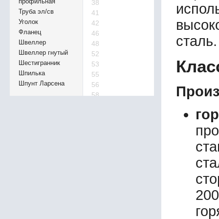
профильная
38
испо
Труба эл/св
41
высок
Уголок
42
Фланец
46
сталь.
Швеллер
48
Швеллер гнутый
52
Клас
Шестигранник
53
Шпилька
55
Шпунт Ларсена
56
Произ
58
63
го
65
68
про
73
ста
75
78
ст
83
сто
85
93
20
95
гор
105
110