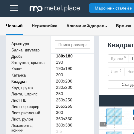
70х70
Марочник сталей и
75х75
80
80х80
Черный
Нержавейка
Алюминий/дюраль
Бронза
90
100
120
Квадрат
Арматура
130
Балка, двутавр
180х180
Дробь
0
Куплю
190
Заглушка, крышка
190х190
Канат
0
Леж
Но
200
Катанка
200х200
Квадрат
Станд
230х230
Круг, пруток
250
Лента, штрипс
250х250
Лист ПВ
265х265
Лист перфорир.
300
Лист рифленый
360х360
Лист, рулон
380х380
1
Ложементы,
коники
3,5