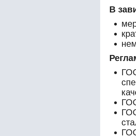
В зав
мер
кра
нем
Регла
ГО
сп
кач
ГОС
ГОС
ста
ГО