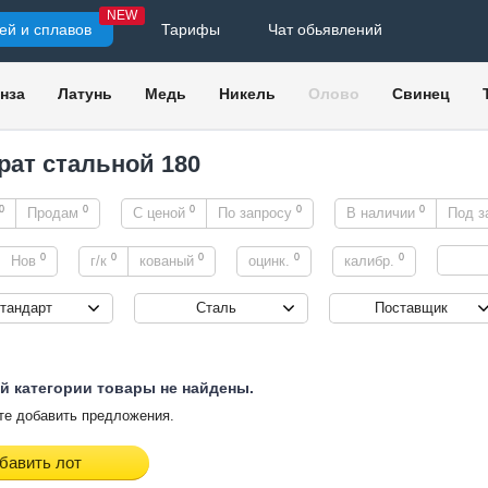
NEW
ей и сплавов
Тарифы
Чат обьявлений
нза
Латунь
Медь
Никель
Олово
Свинец
рат стальной 180
0
0
0
0
0
Продам
С ценой
По запросу
В наличии
Под з
0
0
0
0
0
Нов
г/к
кованый
оцинк.
калибр.
тандарт
Сталь
Поставщик
й категории товары не найдены.
е добавить предложения.
бавить лот