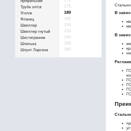
170
профильная
Стально
175
Труба эл/св
180
В завис
Уголок
185
Фланец
кв
195
Швеллер
кв
220
Швеллер гнутый
В зави
240
Шестигранник
260
ме
Шпилька
кр
280
Шпунт Ларсена
не
Реглам
Г
ко
ГО
ГО
Г
Г
Преим
Стально
пр
ус