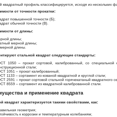
й квадратный профиль классифицируется, исходя из нескольких фа
имости от точности прокатки:
адрат повышенной точности (Б);
адрат обычной точности (В).
симости от длины:
рной длины;
атный мерной длины;
мерной длины.
ентируют стальной квадрат следующие стандарты:
ОСТ 1050
– прокат сортовой, калиброванный, со специальной о
нструкционной стали;
СТ 1051 – прокат калиброванный;
СТ 1133 – сортамент из кованой квадратной и круглой стали;
ОСТ 2591
– прокат сортовой стальной горячекатаный квадратного с
ОСТ 8559
– сортамент из квадратной калиброванной стали.
ущества и применение квадрата
й квадрат характеризуется такими свойствами, как:
авильная геометрия;
тойчивость к коррозии и температурным колебаниям;