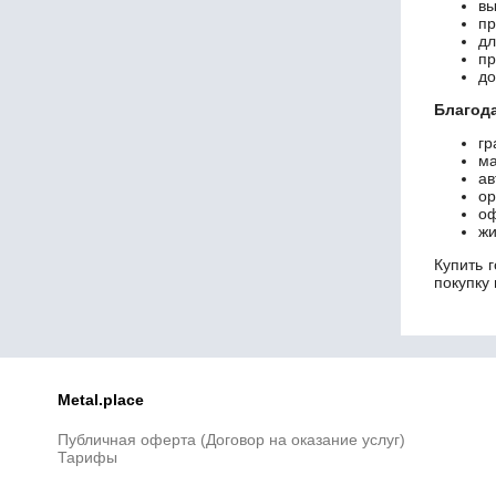
вы
пр
дл
пр
до
Благод
гр
ма
ав
ор
оф
жи
Купить 
покупку 
Metal.place
Публичная оферта (Договор на оказание услуг)
Тарифы