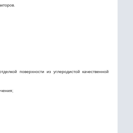
кторов.
тделкой поверхности из углеродистой качественной
ечения;