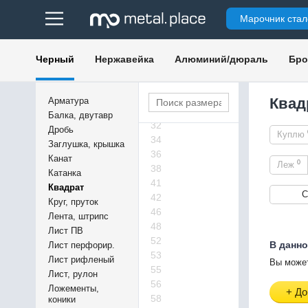
19
Марочник стал
21
23
24
Черный
Нержавейка
Алюминий/дюраль
Бро
26
27
28
Квад
Арматура
29
Балка, двутавр
32
Дробь
Куплю
34
Заглушка, крышка
36
Канат
0
Леж
38
Катанка
41
Квадрат
С
42
Круг, пруток
46
Лента, штрипс
48
Лист ПВ
52
В данно
Лист перфорир.
53
Лист рифленый
Вы может
55
Лист, рулон
56
Ложементы,
+ До
58
коники