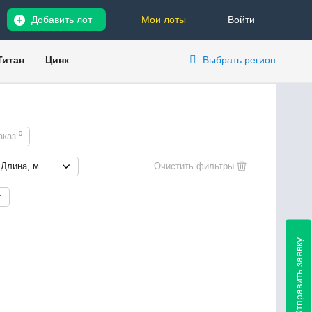
Добавить лот
Мои лоты
Войти
Титан
Цинк
Выбрать регион
0
аказ
Длина, м
Отправить заявку