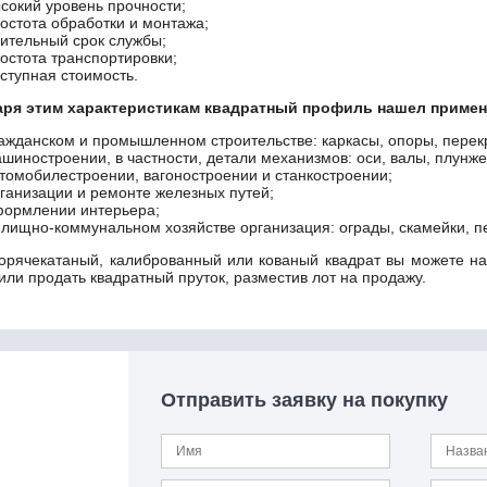
сокий уровень прочности;
остота обработки и монтажа;
ительный срок службы;
остота транспортировки;
ступная стоимость.
аря этим характеристикам квадратный профиль нашел примен
ажданском и промышленном строительстве: каркасы, опоры, перек
шиностроении, в частности, детали механизмов: оси, валы, плунже
томобилестроении, вагоностроении и станкостроении;
ганизации и ремонте железных путей;
ормлении интерьера;
лищно-коммунальном хозяйстве организация: ограды, скамейки, п
горячекатаный, калиброванный или кованый квадрат вы можете на
или продать квадратный пруток, разместив лот на продажу.
Отправить заявку на покупку