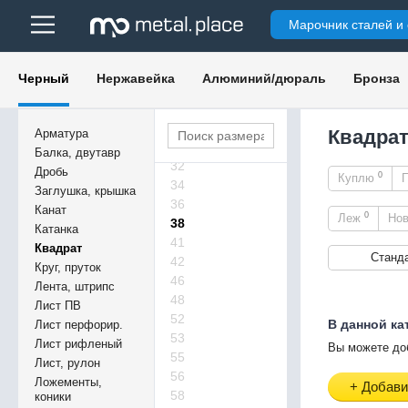
19
Марочник сталей и
21
23
24
Черный
Нержавейка
Алюминий/дюраль
Бронза
26
27
28
Квадрат
Арматура
29
Балка, двутавр
32
Дробь
0
Куплю
34
Заглушка, крышка
36
Канат
0
Леж
Но
38
Катанка
41
Квадрат
Станд
42
Круг, пруток
46
Лента, штрипс
48
Лист ПВ
52
В данной ка
Лист перфорир.
53
Лист рифленый
Вы можете до
55
Лист, рулон
56
Ложементы,
+ Добави
58
коники