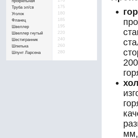
170
профильная
175
Труба эл/св
го
180
Уголок
185
про
Фланец
195
Швеллер
ста
220
Швеллер гнутый
240
Шестигранник
ст
260
Шпилька
сто
280
Шпунт Ларсена
20
гор
хо
изг
го
кач
раз
мм,