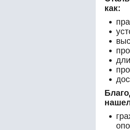
как:
пра
уст
выс
про
дли
про
дос
Благ
нашел
гр
опо