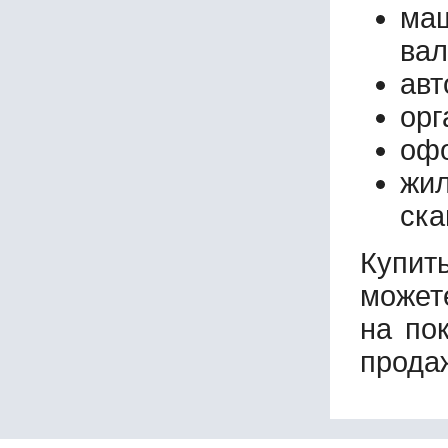
маш
вал
авт
орг
офо
жи
ска
Купит
может
на по
прода