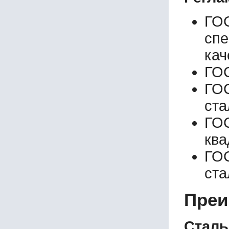
ГО
сп
кач
ГОС
ГОС
ста
ГО
ква
ГО
ст
Преи
Сталь