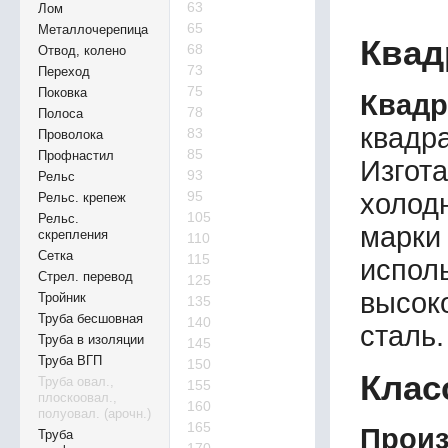
63
Лом
65
Металлочерепица
Квад
68
Отвод, колено
73
Переход
75
Поковка
Квадр
78
Полоса
квадр
83
Проволока
85
Профнастил
Изгот
93
Рельс
холод
95
Рельс. крепеж
105
Рельс.
марки
скрепления
110
Сетка
115
испо
Стрел. перевод
125
высок
Тройник
135
Труба бесшовная
140
сталь.
Труба в изоляции
145
Труба ВГП
150
Клас
Труба овал.,
155
плоскоовал.,
160
полуовал. (арочн.)
165
Произ
Труба