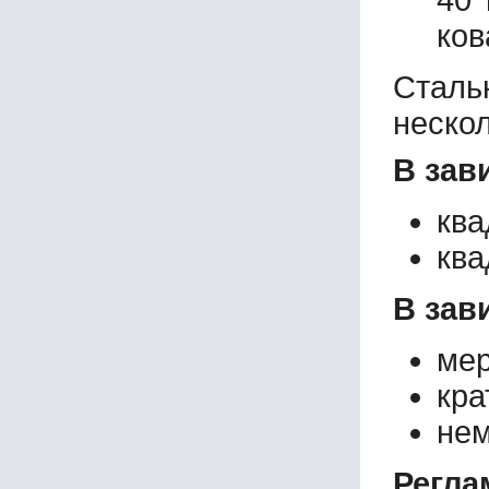
40 
ков
Сталь
неско
В зав
ква
ква
В зав
мер
кра
нем
Регла