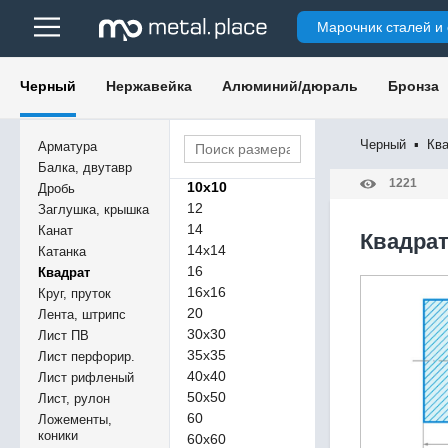
Марочник сталей и
Черный
Нержавейка
Алюминий/дюраль
Бронза
4
Черный
▪
Кв
Арматура
10
Балка, двутавр
1221
10х10
Дробь
12
Заглушка, крышка
14
Канат
Квадрат
14х14
Катанка
16
Квадрат
16х16
Круг, пруток
20
Лента, штрипс
30х30
Лист ПВ
35х35
Лист перфорир.
40х40
Лист рифленый
50х50
Лист, рулон
60
Ложементы,
коники
60х60