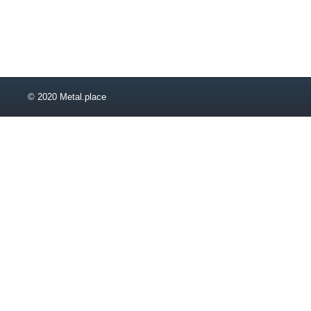
34
35
36
38
40
41
© 2020 Metal.place
42
45
46
48
50
52
53
55
56
58
63
65
68
70
73