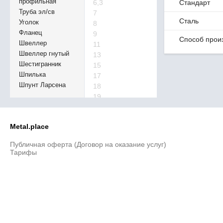
профильная
6,3
Стандарт
Труба эл/св
7
Сталь
Уголок
8
Фланец
9
Способ прои
Швеллер
11
Швеллер гнутый
13
Шестигранник
15
Шпилька
17
Шпунт Ларсена
18
19
21
22
Metal.place
23
24
Публичная оферта (Договор на оказание услуг)
25
Тарифы
26
27
28
29
30
32
33