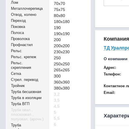
Лом
70х70
Металлочерепица
75х75
Отвод, колено
80х80
Переход
180х180
Поковка
190
Полоса
190х190
Компани
Проволока
200
Профнастил
200х200
ТД Уралпр
Рельс
230х230
Рельс. крепеж
250
О компании
Рельс.
250х250
скрепления
Адрес:
265х265
Сетка
Телефон:
300
Стрел. перевод
360х360
Тройник
Контактное л
380х380
Труба бесшовная
Email:
3,2
Труба в изоляции
3,5
Труба ВГП
4,5
Труба овал.,
5
плоскоовал.,
Характер
5,5
полуовал. (арочн.)
6
Труба