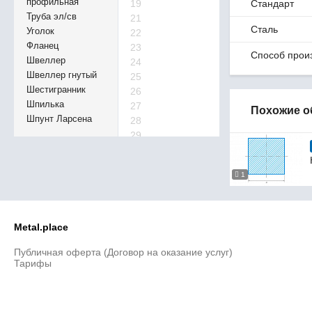
профильная
19
Стандарт
Труба эл/св
21
Сталь
Уголок
22
Фланец
23
Способ прои
Швеллер
24
Швеллер гнутый
25
Шестигранник
26
Шпилька
27
Похожие о
Шпунт Ларсена
28
29
30
32
1
33
34
35
36
Metal.place
38
Публичная оферта (Договор на оказание услуг)
40
Тарифы
41
42
45
46