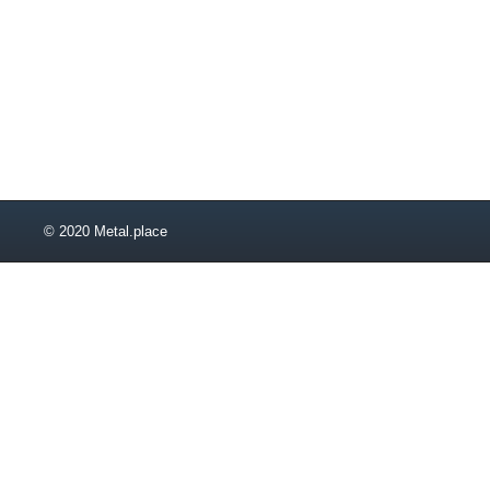
48
50
52
53
55
56
58
63
65
68
© 2020 Metal.place
70
73
75
78
80
83
85
90
93
95
100