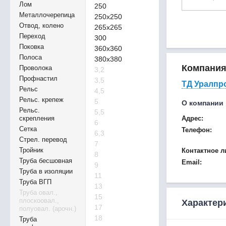
Лом
250
Металлочерепица
250х250
Отвод, колено
265х265
Переход
300
Поковка
360х360
Полоса
380х380
Компани
Проволока
3,2
Профнастил
3,5
ТД Уралпр
Рельс
4,5
Рельс. крепеж
5
О компании
Рельс.
5,5
скрепления
Адрес:
6
Сетка
Телефон:
6,3
Стрел. перевод
7
Тройник
Контактное л
8
Труба бесшовная
Email:
9
Труба в изоляции
11
Труба ВГП
13
Труба овал.,
15
плоскоовал.,
Характер
17
полуовал. (арочн.)
18
Труба