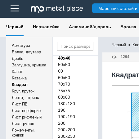
12
Марочник сталей и
14
14х14
16
Черный
Нержавейка
Алюминий/дюраль
Бронза
16х16
20
30х30
Черный
▪
Кв
Арматура
35х35
Балка, двутавр
1294
40х40
Дробь
50х50
Заглушка, крышка
60
Канат
Квадрат
60х60
Катанка
70х70
Квадрат
75х75
Круг, пруток
80х80
Лента, штрипс
180х180
Лист ПВ
190
Лист перфорир.
190х190
Лист рифленый
200
Лист, рулон
200х200
Ложементы,
коники
230х230